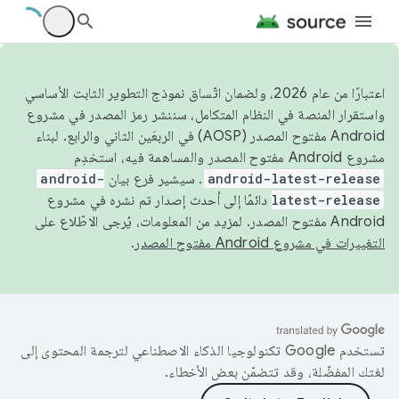
اعتبارًا من عام 2026، ولضمان اتّساق نموذج التطوير الثابت الأساسي
واستقرار المنصة في النظام المتكامل، سننشر رمز المصدر في مشروع
Android مفتوح المصدر (AOSP) في الربعَين الثاني والرابع. لبناء
مشروع Android مفتوح المصدر والمساهمة فيه، استخدِم
android-latest-release
. سيشير فرع بيان
android-
latest-release
دائمًا إلى أحدث إصدار تم نشره في مشروع
Android مفتوح المصدر. لمزيد من المعلومات، يُرجى الاطّلاع على
التغييرات في مشروع Android مفتوح المصدر
.
تستخدم Google تكنولوجيا الذكاء الاصطناعي لترجمة المحتوى إلى
لغتك المفضّلة، وقد تتضمّن بعض الأخطاء.