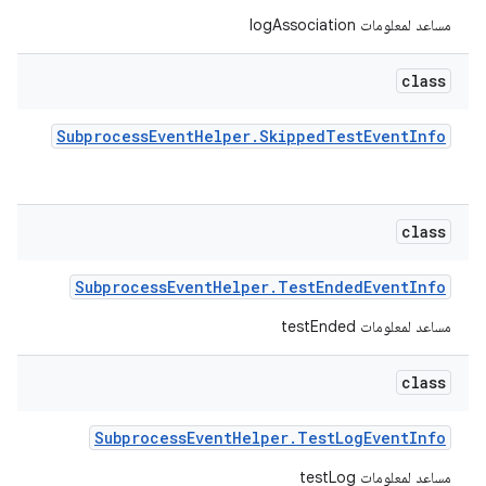
مساعد لمعلومات logAssociation
class
Subprocess
Event
Helper
.
Skipped
Test
Event
Info
class
Subprocess
Event
Helper
.
Test
Ended
Event
Info
مساعد لمعلومات testEnded
class
Subprocess
Event
Helper
.
Test
Log
Event
Info
مساعد لمعلومات testLog