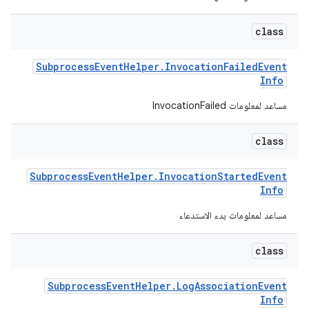
class
Subprocess
Event
Helper
.
Invocation
Failed
Event
Info
مساعد لمعلومات InvocationFailed
class
Subprocess
Event
Helper
.
Invocation
Started
Event
Info
مساعد لمعلومات بدء الاستدعاء
class
Subprocess
Event
Helper
.
Log
Association
Event
Info