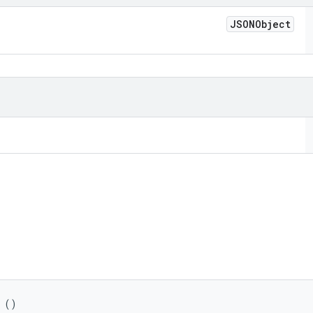
JSONObject
 ()