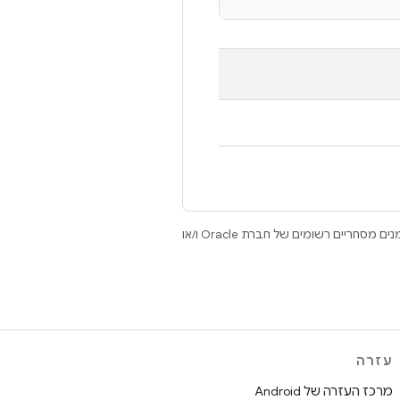
.‏ Java ו-OpenJDK הם סימנים מסחריים או סימנים מסחריים רשומים של חברת Oracle ו/או
עזרה
מרכז העזרה של Android