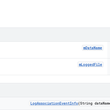
m
Data
Name
m
Logged
File
Log
Association
Event
Info
(String data
Nam