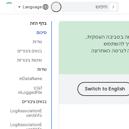
/
בדף הזה
סיכום
פורמה בסביבה העסקית,
שדות
ברבעון השני וברבעון הרביעי. כדי ליצור ולתרום ל-AOSP, צריך להשתמש
ד יפנה לגרסה האחרונה
בנאים ציבוריים
שיטות ציבוריות
שדות
mDataName
קובץ
mLoggedFile
בנאים ציבוריים
LogAssociationE
ventInfo
LogAssociationE