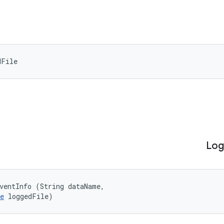
dFile
Log
ventInfo (String dataName, 

e
 loggedFile)