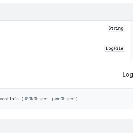
String
Log
File
Log
EventInfo (JSONObject jsonObject)