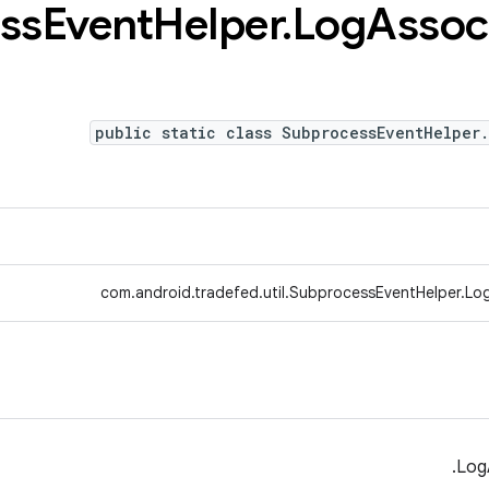
ss
Event
Helper
.
Log
Assoc
public static class SubprocessEventHelper
com.android.tradefed.util.SubprocessEventHelper.Lo