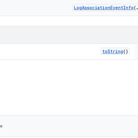
Log
Association
Event
Info
(
to
String
()
e