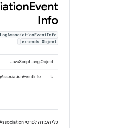
iation
Event
Info
.LogAssociationEventInfo
extends Object
JavaScript.lang.Object
gAssociationEventInfo
↳
כלי העזרה לפרטי LogAssociation.