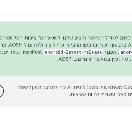
 2026, כדי להתאים למודל הפיתוח היציב שלנו ולשמור על יציבות הפלט
נפרסם קוד מקור ב-AOSP 
andr
. הענף
android-latest-release
manifest תמי
שינויים ב-AOSP
.
‫Google משתמשת בטכנולוגיית AI כדי לתרגם תוכן לשפה
 כאלו עשויות להיות שגיאות.