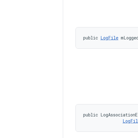
public 
LogFile
 mLogge
public LogAssociationE
LogFil