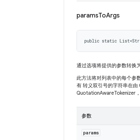
params
To
Args
public static List<St
通过选项将提供的参数转换
此方法将对列表中的每个参数执行简
有 转义双引号的字符串在由 Qu
QuotationAwareTo
参数
params