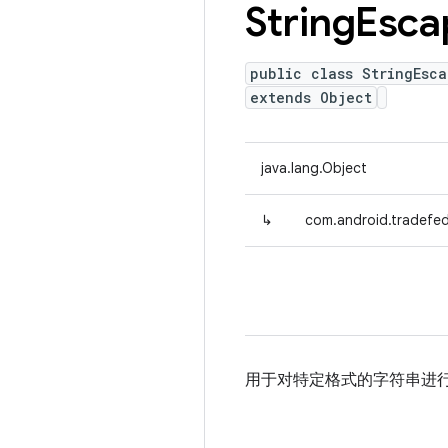
String
Esca
public class StringEsca
extends Object
java.lang.Object
↳
com.android.tradefed.
用于对特定格式的字符串进行转义