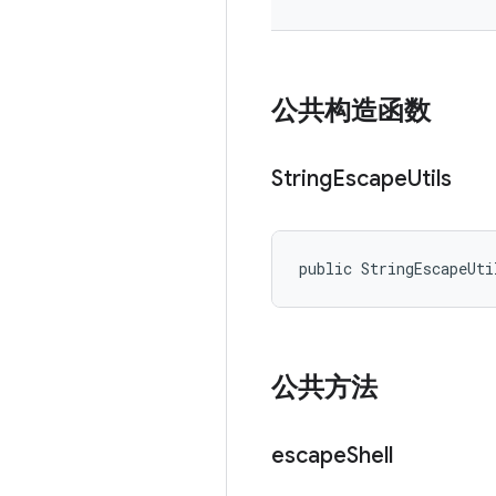
公共构造函数
String
Escape
Utils
public StringEscapeUti
公共方法
escape
Shell