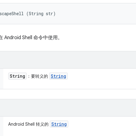
scapeShell (String str)
ndroid Shell 命令中使用。
String
String
：要转义的
String
Android Shell 转义的