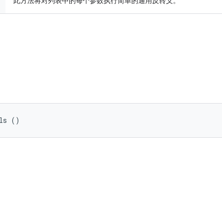
此方法将对列表中的每个参数执行简单的通用反转义。
ls ()