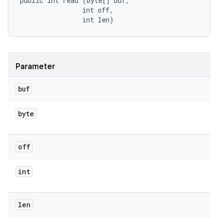
public int read (byte[] buf, 

                int off, 

                int len)
Parameter
buf
byte
off
int
len