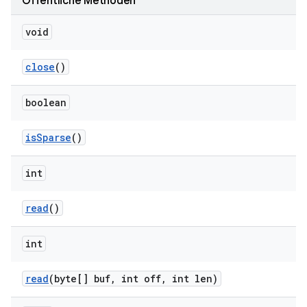
Öffentliche Methoden
void
close
()
boolean
is
Sparse
()
int
read
()
int
read
(byte[] buf
,
int off
,
int len)