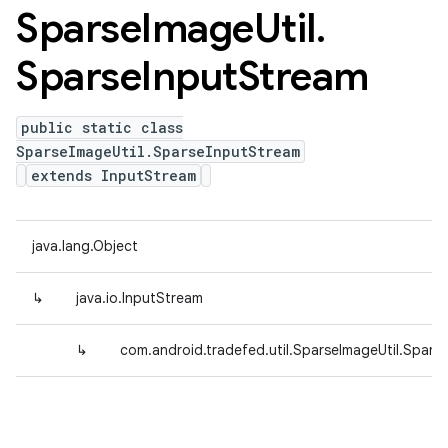
Sparse
Image
Util
.
Sparse
Input
Stream
public static class
SparseImageUtil.SparseInputStream
extends InputStream
java.lang.Object
↳
java.io.InputStream
↳
com.android.tradefed.util.SparseImageUtil.Spars