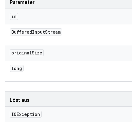
Parameter
in
Buffered
Input
Stream
original
Size
long
Löst aus
IOException