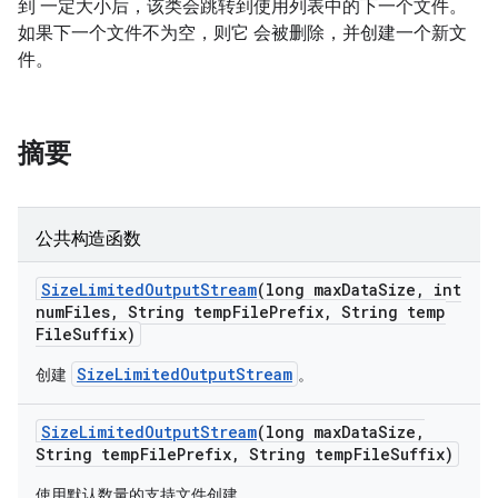
到 一定大小后，该类会跳转到使用列表中的下一个文件。
如果下一个文件不为空，则它 会被删除，并创建一个新文
件。
摘要
公共构造函数
Size
Limited
Output
Stream
(long max
Data
Size
,
int
num
Files
,
String temp
File
Prefix
,
String temp
File
Suffix)
SizeLimitedOutputStream
创建
。
Size
Limited
Output
Stream
(long max
Data
Size
,
String temp
File
Prefix
,
String temp
File
Suffix)
使用默认数量的支持文件创建