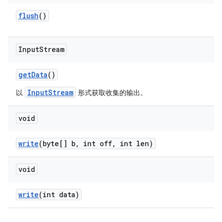
flush
()
Input
Stream
get
Data
()
InputStream
以
形式获取收集的输出。
void
write
(byte[] b
,
int off
,
int len)
void
write
(int data)