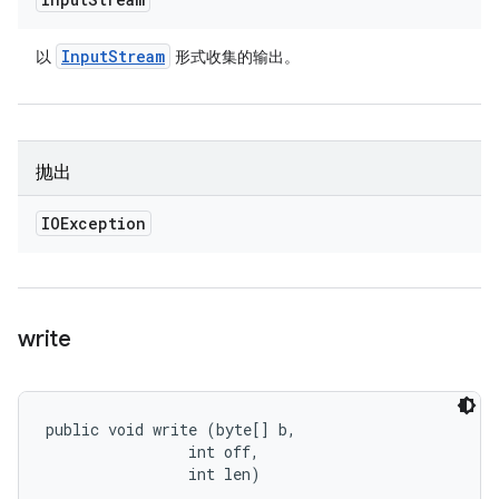
Input
Stream
以
形式收集的输出。
抛出
IOException
write
public void write (byte[] b, 

                int off, 

                int len)