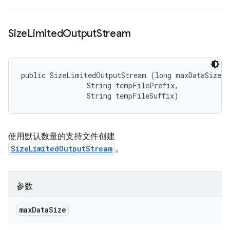
Size
Limited
Output
Stream
public SizeLimitedOutputStream (long maxDataSize, 

                String tempFilePrefix, 

                String tempFileSuffix)
使用默认数量的支持文件创建
SizeLimitedOutputStream
。
参数
max
Data
Size