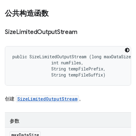
公共构造函数
Size
Limited
Output
Stream
public SizeLimitedOutputStream (long maxDataSize, 

                int numFiles, 

                String tempFilePrefix, 

                String tempFileSuffix)
创建
SizeLimitedOutputStream
。
参数
max
Data
Size