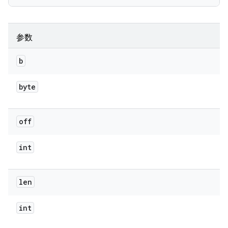
参数
b
byte
off
int
len
int