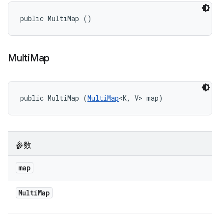
public MultiMap ()
Multi
Map
public MultiMap (
MultiMap
<K, V> map)
参数
map
Multi
Map