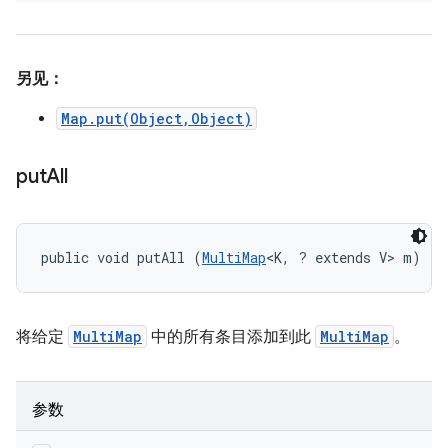
另见：
Map.put(Object,Object)
put
All
public void putAll (
MultiMap
<K, ? extends V> m)
将给定
MultiMap
中的所有条目添加到此
MultiMap
。
参数