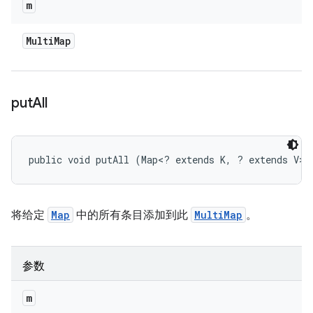
m
Multi
Map
put
All
public void putAll (Map<? extends K, ? extends V> 
将给定
Map
中的所有条目添加到此
MultiMap
。
参数
m