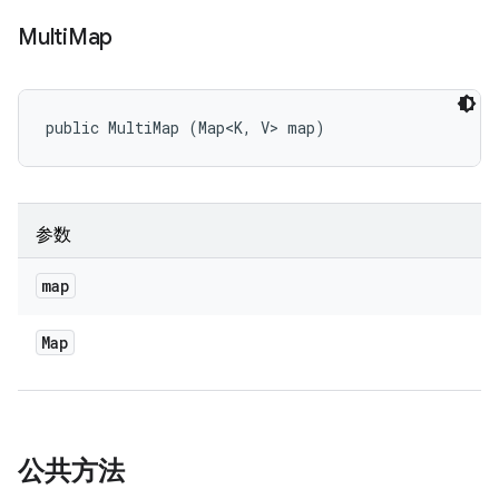
Multi
Map
public MultiMap (Map<K, V> map)
参数
map
Map
公共方法