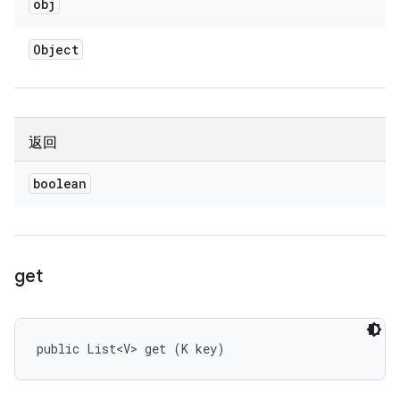
obj
Object
返回
boolean
get
public List<V> get (K key)