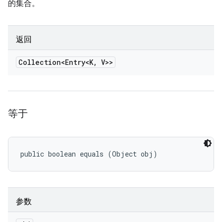
的集合。
返回
Collection<Entry<K
,
V>>
等于
public boolean equals (Object obj)
参数