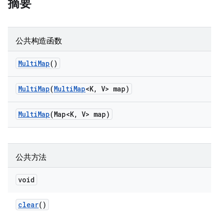
摘要
公共构造函数
Multi
Map
()
Multi
Map
(
Multi
Map
<K
,
V> map)
Multi
Map
(Map<K
,
V> map)
公共方法
void
clear
()