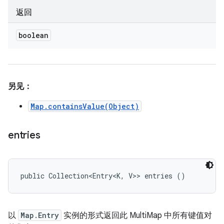
返回
boolean
另见：
Map.containsValue(Object)
entries
public Collection<Entry<K, V>> entries ()
以
Map.Entry
实例的形式返回此 MultiMap 中所有键值对