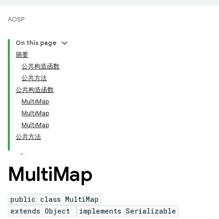
AOSP
On this page
摘要
公共构造函数
公共方法
公共构造函数
MultiMap
MultiMap
MultiMap
公共方法
Multi
Map
public class MultiMap
extends Object
implements Serializable