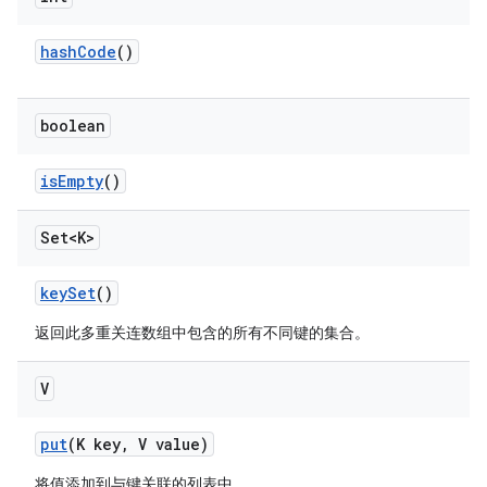
hash
Code
()
boolean
is
Empty
()
Set<K>
key
Set
()
返回此多重关连数组中包含的所有不同键的集合。
V
put
(K key
,
V value)
将值添加到与键关联的列表中。