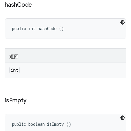
hash
Code
public int hashCode ()
返回
int
is
Empty
public boolean isEmpty ()