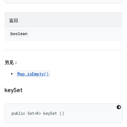
返回
boolean
另见：
Map.isEmpty()
key
Set
public Set<K> keySet ()