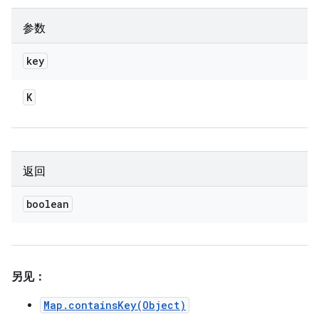
参数
key
K
返回
boolean
另见：
Map.containsKey(Object)