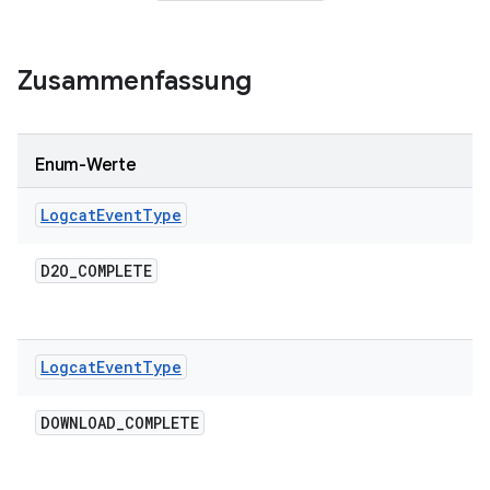
Zusammenfassung
Enum-Werte
Logcat
Event
Type
D2O
_
COMPLETE
Logcat
Event
Type
DOWNLOAD
_
COMPLETE