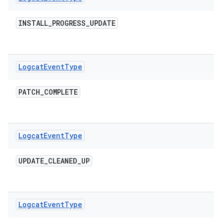
INSTALL
_
PROGRESS
_
UPDATE
Logcat
Event
Type
PATCH
_
COMPLETE
Logcat
Event
Type
UPDATE
_
CLEANED
_
UP
Logcat
Event
Type