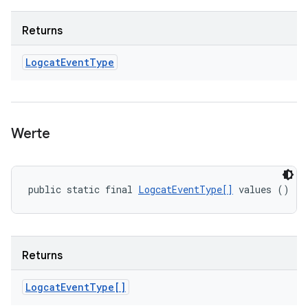
Returns
Logcat
Event
Type
Werte
public static final 
LogcatEventType[]
 values ()
Returns
Logcat
Event
Type[]