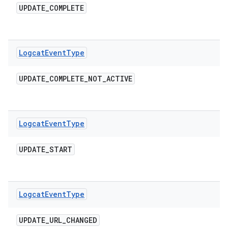
UPDATE
_
COMPLETE
Logcat
Event
Type
UPDATE
_
COMPLETE
_
NOT
_
ACTIVE
Logcat
Event
Type
UPDATE
_
START
Logcat
Event
Type
UPDATE
_
URL
_
CHANGED