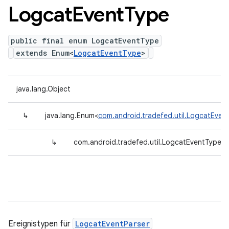
Logcat
Event
Type
public final enum LogcatEventType
extends Enum<
LogcatEventType
>
java.lang.Object
↳
java.lang.Enum<
com.android.tradefed.util.LogcatEven
↳
com.android.tradefed.util.LogcatEventType
Ereignistypen für
LogcatEventParser