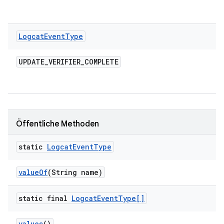
Logcat
Event
Type
UPDATE
_
VERIFIER
_
COMPLETE
Öffentliche Methoden
static
Logcat
Event
Type
value
Of
(String name)
static final
Logcat
Event
Type[]
values
()