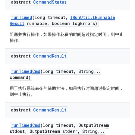
abstract
Command
Status
run
Timed
(long timeout
,
IRun
Util
.
IRunnable
Result
runnable
,
boolean log
Errors)
阻塞并执行操作，如果操作花费的时间超过指定时间，则中止
操作。
abstract
Command
Result
run
Timed
Cmd
(long timeout
,
String
.
.
.
command)
用于执行系统命令的辅助方法，如果执行时间超过指定时间，
则中止执行。
abstract
Command
Result
run
Timed
Cmd
(long timeout
,
Output
Stream
stdout
,
Output
Stream stderr
,
String
.
.
.