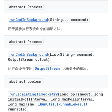
abstract Process
run
Cmd
In
Background
(String
.
.
.
command)
用于异步执行系统命令的辅助方法。
abstract Process
run
Cmd
In
Background
(List<String> command
,
Output
Stream output)
OutputStream
运行命令并使用
记录命令的输出。
abstract boolean
run
Escalating
Timed
Retry
(long op
Timeout
,
long
initial
Poll
Interval
,
long max
Poll
Interval
,
long max
Time
,
IRun
Util
.
IRunnable
Result
runnable)