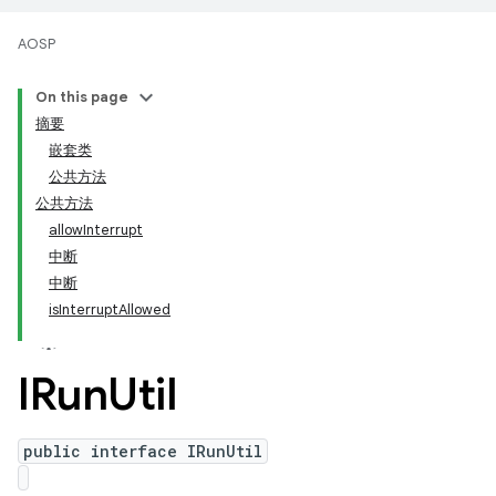
AOSP
On this page
摘要
嵌套类
公共方法
公共方法
allowInterrupt
中断
中断
isInterruptAllowed
IRun
Util
public interface IRunUtil