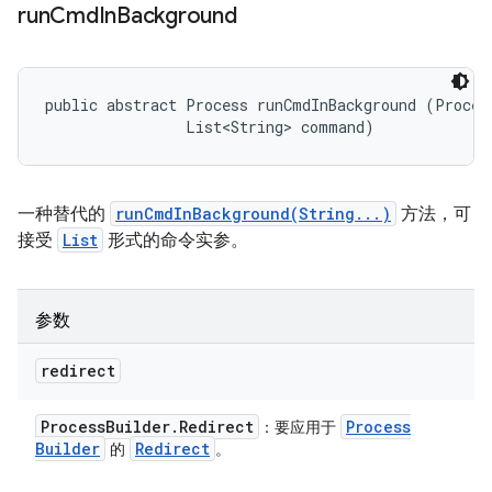
run
Cmd
In
Background
public abstract Process runCmdInBackground (Process
                List<String> command)
一种替代的
runCmdInBackground(String...)
方法，可
接受
List
形式的命令实参。
参数
redirect
Process
Builder
.
Redirect
Process
：要应用于
Builder
Redirect
的
。