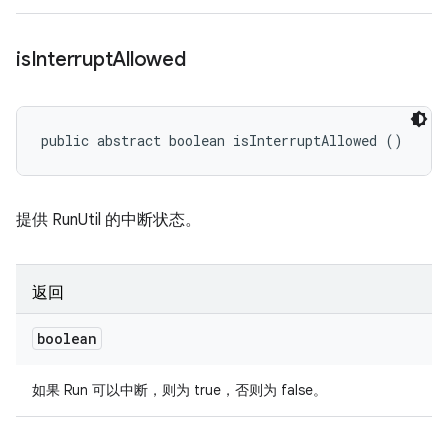
is
Interrupt
Allowed
public abstract boolean isInterruptAllowed ()
提供 RunUtil 的中断状态。
返回
boolean
如果 Run 可以中断，则为 true，否则为 false。