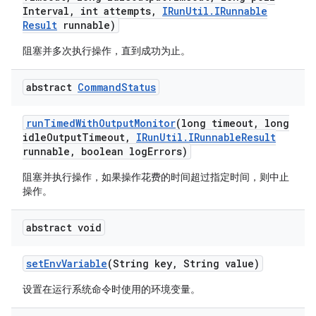
Interval
,
int attempts
,
IRun
Util
.
IRunnable
Result
runnable)
阻塞并多次执行操作，直到成功为止。
abstract
Command
Status
run
Timed
With
Output
Monitor
(long timeout
,
long
idle
Output
Timeout
,
IRun
Util
.
IRunnable
Result
runnable
,
boolean log
Errors)
阻塞并执行操作，如果操作花费的时间超过指定时间，则中止
操作。
abstract void
set
Env
Variable
(String key
,
String value)
设置在运行系统命令时使用的环境变量。