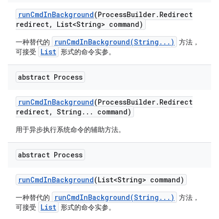
run
Cmd
In
Background
(Process
Builder
.
Redirect
redirect
,
List<String> command)
runCmdInBackground(String...)
一种替代的
方法，
List
可接受
形式的命令实参。
abstract Process
run
Cmd
In
Background
(Process
Builder
.
Redirect
redirect
,
String
.
.
.
command)
用于异步执行系统命令的辅助方法。
abstract Process
run
Cmd
In
Background
(List<String> command)
runCmdInBackground(String...)
一种替代的
方法，
List
可接受
形式的命令实参。