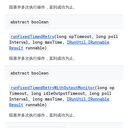
阻塞并多次执行操作，直到成功为止。
abstract boolean
run
Fixed
Timed
Retry
(long op
Timeout
,
long poll
Interval
,
long max
Time
,
IRun
Util
.
IRunnable
Result
runnable)
阻塞并多次执行操作，直到成功为止。
abstract boolean
run
Fixed
Timed
Retry
With
Output
Monitor
(long op
Timeout
,
long idle
Output
Timeout
,
long poll
Interval
,
long max
Time
,
IRun
Util
.
IRunnable
Result
runnable)
阻塞并多次执行操作，直到成功为止。