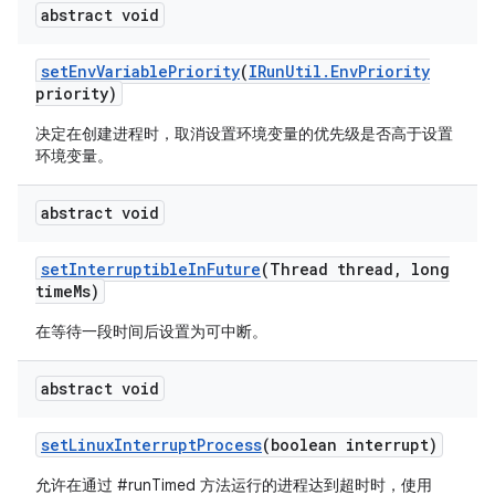
abstract void
set
Env
Variable
Priority
(
IRun
Util
.
Env
Priority
priority)
决定在创建进程时，取消设置环境变量的优先级是否高于设置
环境变量。
abstract void
set
Interruptible
In
Future
(Thread thread
,
long
time
Ms)
在等待一段时间后设置为可中断。
abstract void
set
Linux
Interrupt
Process
(boolean interrupt)
允许在通过 #runTimed 方法运行的进程达到超时时，使用