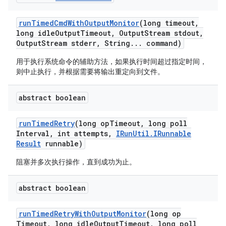
run
Timed
Cmd
With
Output
Monitor
(long timeout
,
long idle
Output
Timeout
,
Output
Stream stdout
,
Output
Stream stderr
,
String
.
.
.
command)
用于执行系统命令的辅助方法，如果执行时间超过指定时间，
则中止执行，并根据需要将输出重定向到文件。
abstract boolean
run
Timed
Retry
(long op
Timeout
,
long poll
Interval
,
int attempts
,
IRun
Util
.
IRunnable
Result
runnable)
阻塞并多次执行操作，直到成功为止。
abstract boolean
run
Timed
Retry
With
Output
Monitor
(long op
Timeout
,
long idle
Output
Timeout
,
long poll