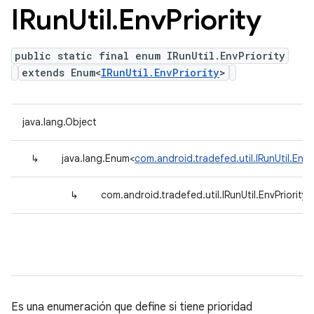
IRun
Util
.
Env
Priority
public static final enum IRunUtil.EnvPriority
extends Enum<
IRunUtil.EnvPriority
>
java.lang.Object
↳
java.lang.Enum<
com.android.tradefed.util.IRunUtil.EnvPr
↳
com.android.tradefed.util.IRunUtil.EnvPriority
Es una enumeración que define si tiene prioridad