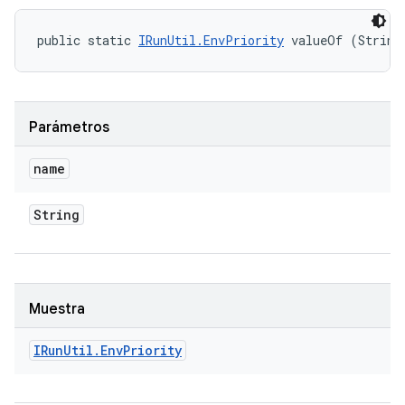
public static 
IRunUtil.EnvPriority
 valueOf (String
Parámetros
name
String
Muestra
IRun
Util
.
Env
Priority