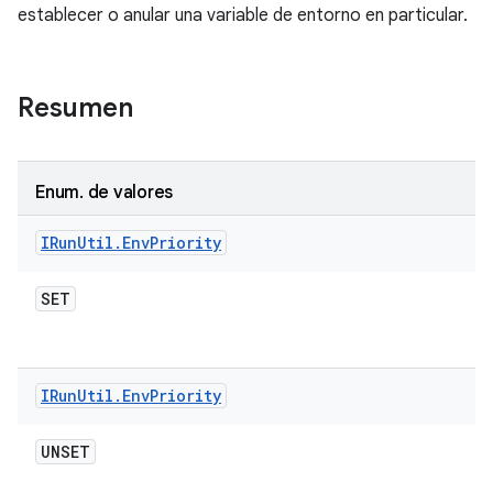
establecer o anular una variable de entorno en particular.
Resumen
Enum
.
de valores
IRun
Util
.
Env
Priority
SET
IRun
Util
.
Env
Priority
UNSET