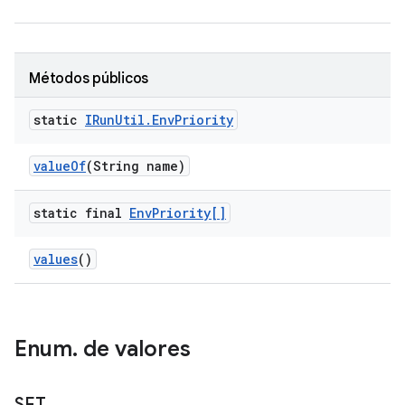
Métodos públicos
static
IRun
Util
.
Env
Priority
value
Of
(String name)
static final
Env
Priority[]
values
()
Enum
.
de valores
SET