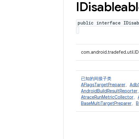
IDisableab
public interface IDisa
com.android.tradefed.util.ID
已知的间接子类
AFlagsTargetPreparer
、
Adb
AndroidBuildResultReporter
AtraceRunMetricCollector
、
BaseMultiTargetPreparer
、
B