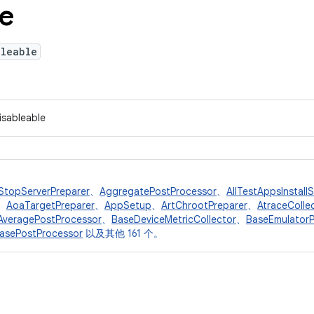
le
bleable
isableable
StopServerPreparer
、
AggregatePostProcessor
、
AllTestAppsInstall
、
AoaTargetPreparer
、
AppSetup
、
ArtChrootPreparer
、
AtraceColle
AveragePostProcessor
、
BaseDeviceMetricCollector
、
BaseEmulatorP
asePostProcessor
以及其他 161 个。