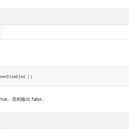
ownDisabled ()
e。否则输出 false。