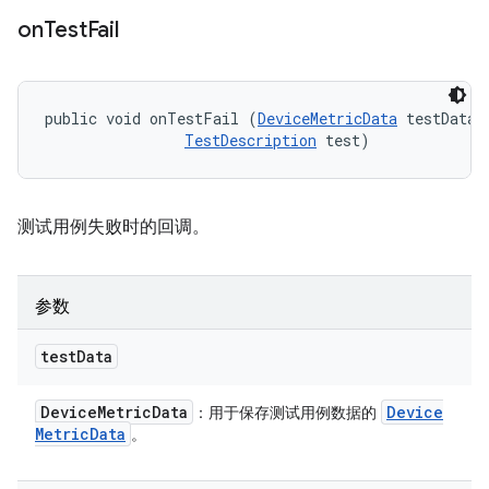
on
Test
Fail
public void onTestFail (
DeviceMetricData
 testData, 
TestDescription
 test)
测试用例失败时的回调。
参数
test
Data
Device
Metric
Data
Device
：用于保存测试用例数据的
Metric
Data
。