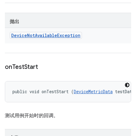
抛出
Device
Not
Available
Exception
on
Test
Start
public void onTestStart (
DeviceMetricData
 testData
测试用例开始时的回调。