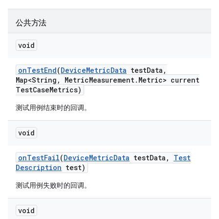
公共方法
void
on
Test
End
(
Device
Metric
Data
test
Data
,
Map<String
,
Metric
Measurement
.
Metric> current
Test
Case
Metrics)
测试用例结束时的回调。
void
on
Test
Fail
(
Device
Metric
Data
test
Data
,
Test
Description
test)
测试用例失败时的回调。
void