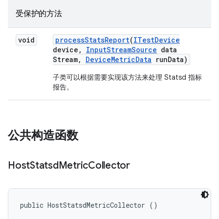
受保护的方法
void
process
Stats
Report
(
ITest
Device
device
,
Input
Stream
Source
data
Stream
,
Device
Metric
Data
run
Data)
子类可以根据需要实现该方法来处理 Statsd 指标
报告。
公共构造函数
Host
Statsd
Metric
Collector
public HostStatsdMetricCollector ()