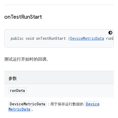
on
Test
Run
Start
public void onTestRunStart (
DeviceMetricData
 runDa
测试运行开始时的回调。
参数
run
Data
Device
Metric
Data
Device
：用于保存运行数据的
Metric
Data
。