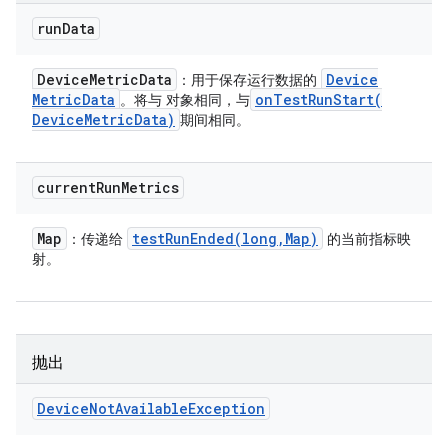
run
Data
Device
Metric
Data
Device
：用于保存运行数据的
Metric
Data
onTestRunStart(
。将与 对象相同，与
Device
Metric
Data)
期间相同。
current
Run
Metrics
Map
testRunEnded(
long
,
Map)
：传递给
的当前指标映
射。
抛出
Device
Not
Available
Exception