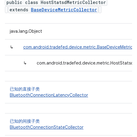
public class HostStatsdMetricCollector
extends
BaseDeviceMetricCollector
java.lang.Object
↳
com.android.tradefed.device.metric.BaseDeviceMetricCo
↳
com.android.tradefed.device.metric.HostStatsdM
已知的直接子类
BluetoothConnectionLatencyCollector
已知的间接子类
BluetoothConnectionStateCollector