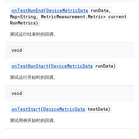
on
Test
Run
End
(
Device
Metric
Data
run
Data
,
Map<String
,
Metric
Measurement
.
Metric> current
Run
Metrics)
测试运行结束时的回调。
void
on
Test
Run
Start
(
Device
Metric
Data
run
Data)
测试运行开始时的回调。
void
on
Test
Start
(
Device
Metric
Data
test
Data)
测试用例开始时的回调。