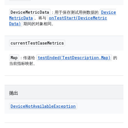
Device
Metric
Data
Device
：用于保存测试用例数据的
Metric
Data
onTestStart(
Device
Metric
。将与
Data)
期间的对象相同。
current
Test
Case
Metrics
Map
testEnded(
Test
Description
,
Map)
：传递给
的
当前指标映射。
抛出
Device
Not
Available
Exception