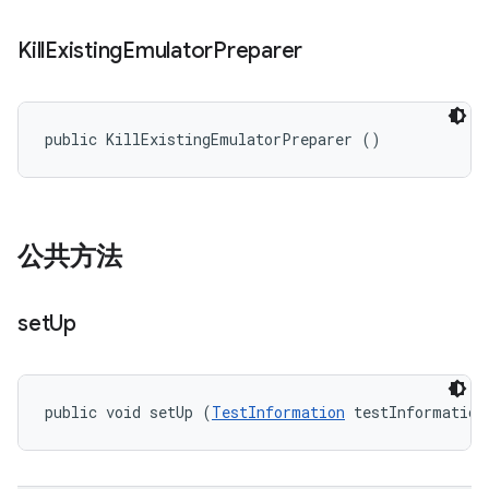
Kill
Existing
Emulator
Preparer
public KillExistingEmulatorPreparer ()
公共方法
set
Up
public void setUp (
TestInformation
 testInformation