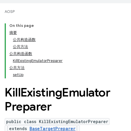
AOSP
On this page
摘要
公共构造函数
公共方法
公共构造函数
KillExistingEmulatorPreparer
公共方法
setUp
Kill
Existing
Emulator
Preparer
public class KillExistingEmulatorPreparer
extends
BaseTargetPreparer