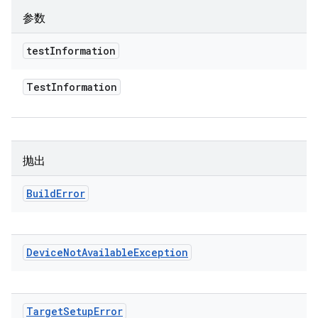
参数
test
Information
Test
Information
抛出
Build
Error
Device
Not
Available
Exception
Target
Setup
Error