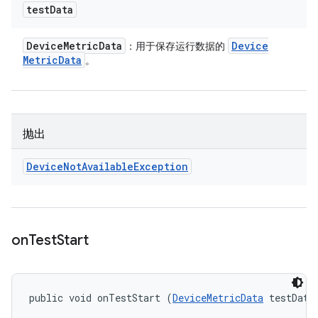
test
Data
Device
Metric
Data
Device
：用于保存运行数据的
Metric
Data
。
抛出
Device
Not
Available
Exception
on
Test
Start
public void onTestStart (
DeviceMetricData
 testData