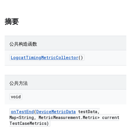
摘要
公共构造函数
Logcat
Timing
Metric
Collector
()
公共方法
void
on
Test
End
(
Device
Metric
Data
test
Data
,
Map<String
,
Metric
Measurement
.
Metric> current
Test
Case
Metrics)