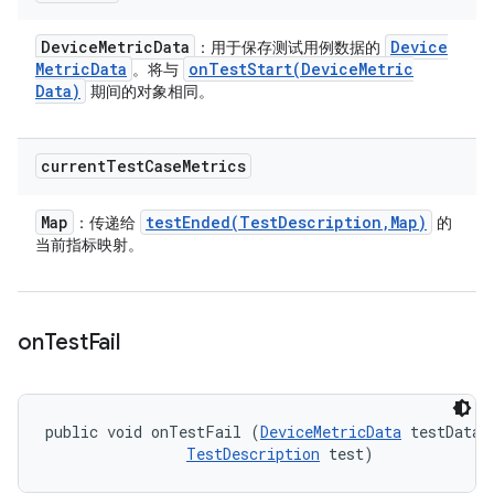
Device
Metric
Data
Device
：用于保存测试用例数据的
Metric
Data
onTestStart(
Device
Metric
。将与
Data)
期间的对象相同。
current
Test
Case
Metrics
Map
testEnded(
Test
Description
,
Map)
：传递给
的
当前指标映射。
on
Test
Fail
public void onTestFail (
DeviceMetricData
 testData, 
TestDescription
 test)