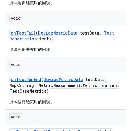
测试用例结束时的回调。
void
on
Test
Fail
(
Device
Metric
Data
test
Data
,
Test
Description
test)
测试用例失败时的回调。
void
on
Test
Run
End
(
Device
Metric
Data
test
Data
,
Map<String
,
Metric
Measurement
.
Metric> current
Test
Case
Metrics)
测试运行结束时的回调。
void