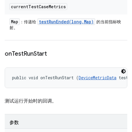
current
Test
Case
Metrics
Map
testRunEnded(
long
,
Map)
：传递给
的当前指标映
射。
on
Test
Run
Start
public void onTestRunStart (
DeviceMetricData
 testD
测试运行开始时的回调。
参数