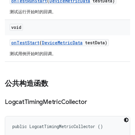
on
Test
Run
Start
(
Device
Metric
Data
test
Data)
测试运行开始时的回调。
void
on
Test
Start
(
Device
Metric
Data
test
Data)
测试用例开始时的回调。
公共构造函数
Logcat
Timing
Metric
Collector
public LogcatTimingMetricCollector ()