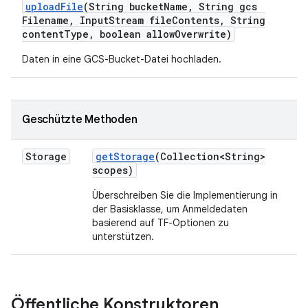
upload
File
(String bucket
Name
,
String gcs
Filename
,
Input
Stream file
Contents
,
String
content
Type
,
boolean allow
Overwrite)
Daten in eine GCS-Bucket-Datei hochladen.
Geschützte Methoden
Storage
get
Storage
(Collection<String>
scopes)
Überschreiben Sie die Implementierung in
der Basisklasse, um Anmeldedaten
basierend auf TF-Optionen zu
unterstützen.
Öffentliche Konstruktoren