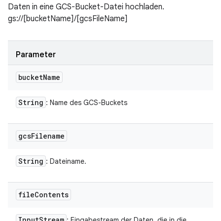
Daten in eine GCS-Bucket-Datei hochladen.
gs://[bucketName]/[gcsFileName]
Parameter
bucket
Name
String
: Name des GCS-Buckets
gcs
Filename
String
: Dateiname.
file
Contents
Input
Stream
: Eingabestream der Daten, die in die