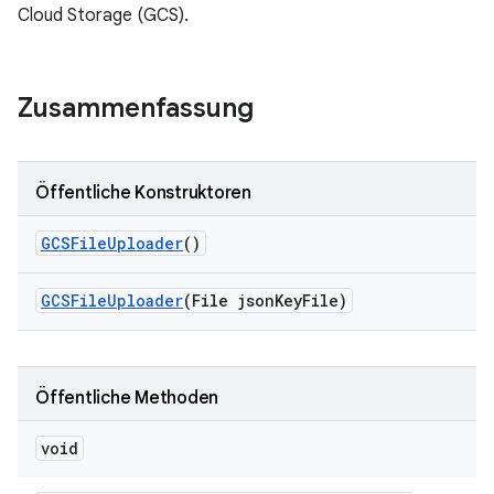
Cloud Storage (GCS).
Zusammenfassung
Öffentliche Konstruktoren
GCSFile
Uploader
()
GCSFile
Uploader
(File json
Key
File)
Öffentliche Methoden
void