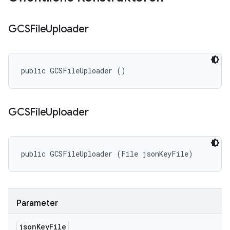
GCSFile
Uploader
public GCSFileUploader ()
GCSFile
Uploader
public GCSFileUploader (File jsonKeyFile)
Parameter
json
Key
File