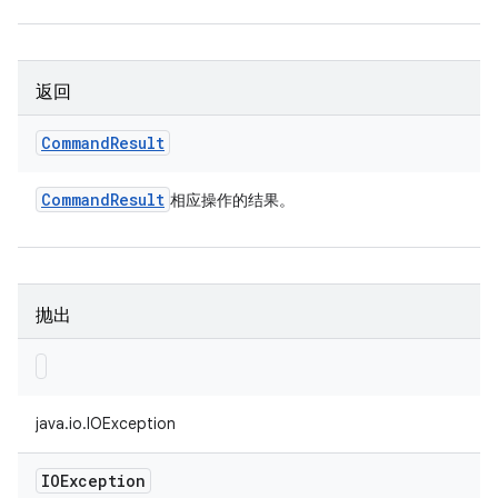
返回
Command
Result
Command
Result
相应操作的结果。
抛出
java.io.IOException
IOException