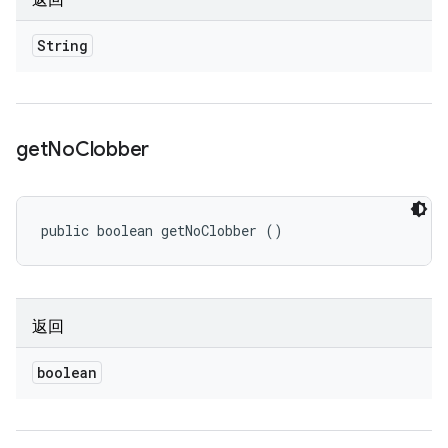
返回
String
get
No
Clobber
public boolean getNoClobber ()
返回
boolean