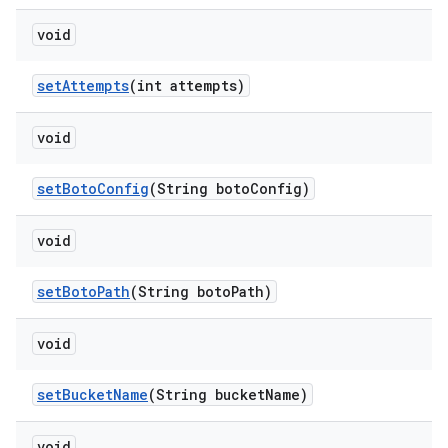
void
set
Attempts
(int attempts)
void
set
Boto
Config
(String boto
Config)
void
set
Boto
Path
(String boto
Path)
void
set
Bucket
Name
(String bucket
Name)
void