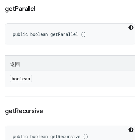
get
Parallel
public boolean getParallel ()
返回
boolean
get
Recursive
public boolean getRecursive ()