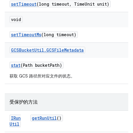
set
Timeout
(long timeout
,
Time
Unit unit)
void
set
Timeout
Ms
(long timeout)
GCSBucket
Util
.
GCSFile
Metadata
stat
(Path bucket
Path)
获取 GCS 路径所对应文件的状态。
受保护的方法
IRun
get
Run
Util
()
Util