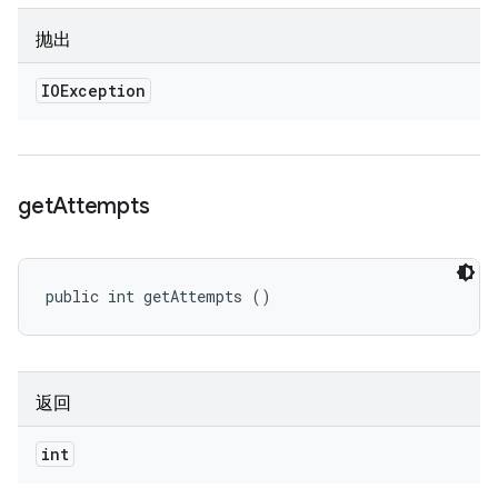
抛出
IOException
get
Attempts
public int getAttempts ()
返回
int