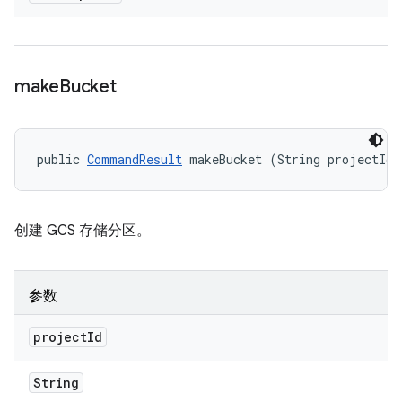
make
Bucket
public 
CommandResult
 makeBucket (String projectId)
创建 GCS 存储分区。
参数
project
Id
String