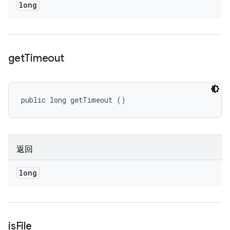
long
get
Timeout
public long getTimeout ()
返回
long
is
File