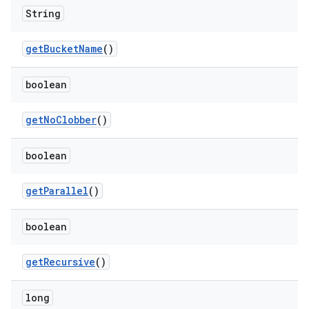
String
get
Bucket
Name
()
boolean
get
No
Clobber
()
boolean
get
Parallel
()
boolean
get
Recursive
()
long