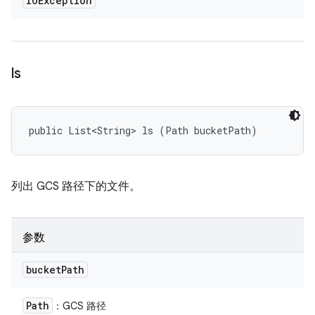
IOException
ls
public List<String> ls (Path bucketPath)
列出 GCS 路径下的文件。
参数
bucket
Path
Path
：GCS 路径