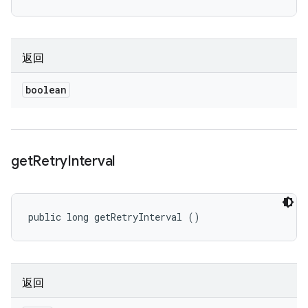
返回
boolean
get
Retry
Interval
public long getRetryInterval ()
返回