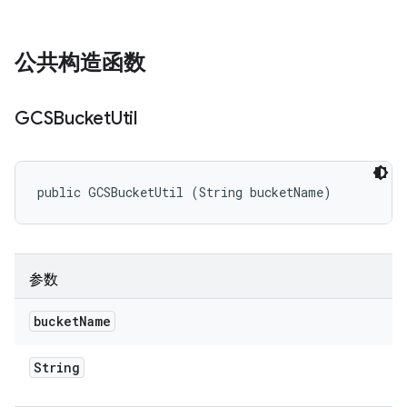
公共构造函数
GCSBucket
Util
public GCSBucketUtil (String bucketName)
参数
bucket
Name
String