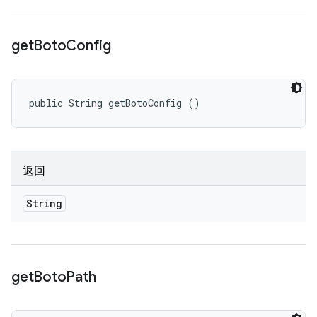
get
Boto
Config
public String getBotoConfig ()
返回
String
get
Boto
Path