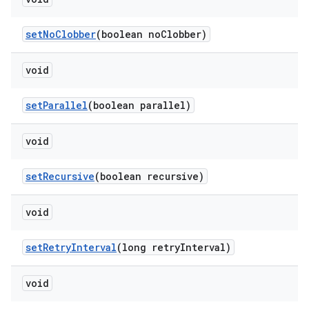
set
No
Clobber
(boolean no
Clobber)
void
set
Parallel
(boolean parallel)
void
set
Recursive
(boolean recursive)
void
set
Retry
Interval
(long retry
Interval)
void