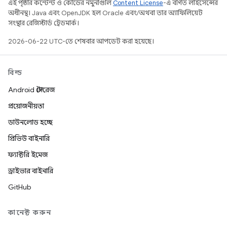
এই পৃষ্ঠার কন্টেন্ট ও কোডের নমুনাগুলি
Content License
-এ বর্ণিত লাইসেন্সের
অধীনস্থ। Java এবং OpenJDK হল Oracle এবং/অথবা তার অ্যাফিলিয়েট
সংস্থার রেজিস্টার্ড ট্রেডমার্ক।
2026-06-22 UTC-তে শেষবার আপডেট করা হয়েছে।
বিল্ড
Android স্টোরেজ
প্রয়োজনীয়তা
ডাউনলোড হচ্ছে
প্রিভিউ বাইনারি
ফ্যাক্টরি ইমেজ
ড্রাইভার বাইনারি
GitHub
কানেক্ট করুন