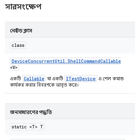
সারসংক্ষেপ
নেস্টেড ক্লাস
class
Device
Concurrent
Util
.
Shell
Command
Callable
<V>
Callable
ITestDevice
একটি
যা একটি
এ শেল কমান্ড
কার্যকর করার বিবরণকে আবৃত করে।
জনসাধারণের পদ্ধতি
static <T> T