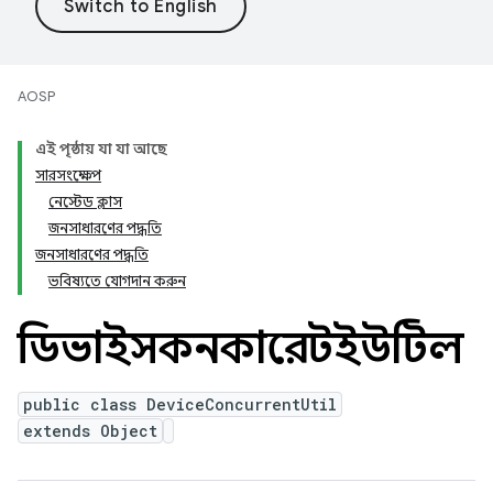
AOSP
এই পৃষ্ঠায় যা যা আছে
সারসংক্ষেপ
নেস্টেড ক্লাস
জনসাধারণের পদ্ধতি
জনসাধারণের পদ্ধতি
ভবিষ্যতে যোগদান করুন
ডিভাইসকনকারেন্টইউটিল
public class DeviceConcurrentUtil
extends Object