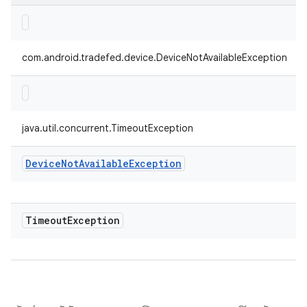
com.android.tradefed.device.DeviceNotAvailableException
java.util.concurrent.TimeoutException
Device
Not
Available
Exception
Timeout
Exception