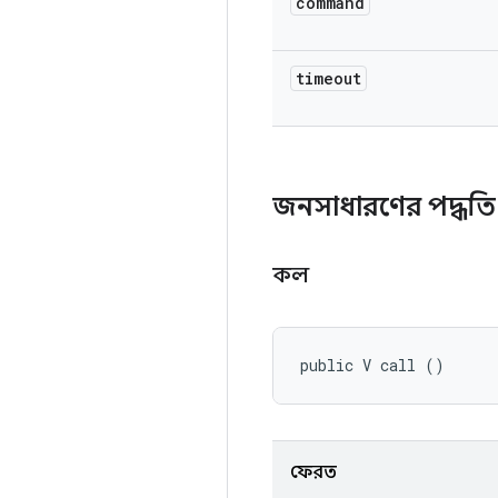
command
timeout
জনসাধারণের পদ্ধতি
কল
public V call ()
ফেরত