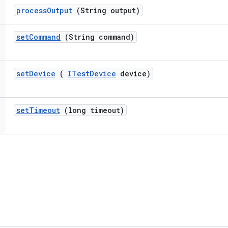
process
Output
(String output)
set
Command
(String command)
set
Device
(
ITest
Device
device)
set
Timeout
(long timeout)