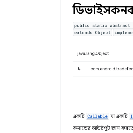
ডিভাইসকনকা
public static abstract
extends Object
impleme
java.lang.Object
↳
com.android.tradefed
একটি
Callable
যা একটি
I
কমান্ডের আউটপুট প্রসেস করত