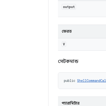
output
ফেরত
V
সেটকমান্ড
public 
ShellCommandCal
প্যারামিটার