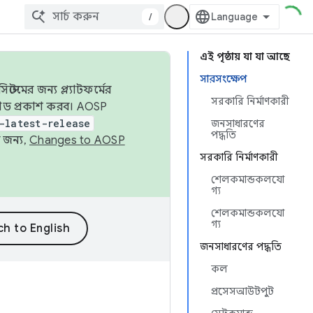
/
এই পৃষ্ঠায় যা যা আছে
সারসংক্ষেপ
েমের জন্য প্ল্যাটফর্মের
সরকারি নির্মাণকারী
 কোড প্রকাশ করব। AOSP
-latest-release
জনসাধারণের
পদ্ধতি
 জন্য,
Changes to AOSP
সরকারি নির্মাণকারী
শেলকমান্ডকলযো
গ্য
শেলকমান্ডকলযো
গ্য
জনসাধারণের পদ্ধতি
কল
প্রসেসআউটপুট