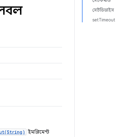
সেটকমান্ড
লেবল
সেটডিভাইস
setTimeout
ut(String)
ইমপ্লিমেন্ট