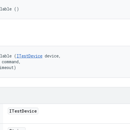
llable ()
llable (
ITestDevice
 device, 

 command, 

imeout)
ITest
Device