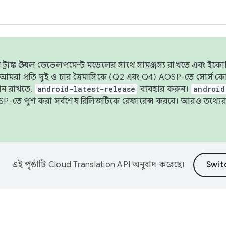
াঙ্ক স্টেবল ডেভেলপমেন্ট মডেলের সাথে সামঞ্জস্য রাখতে এবং ইকোসিস্ট
ে, আমরা প্রতি দুই ও চার ত্রৈমাসিকে (Q2 এবং Q4) AOSP-তে সোর্স
ান রাখতে,
android-latest-release
ব্যবহার করুন।
android
বদা AOSP-তে পুশ করা সর্বশেষ রিলিজটিকে রেফারেন্স করবে। আরও তথ্যের
এই পৃষ্ঠাটি
Cloud Translation API
অনুবাদ করেছে।