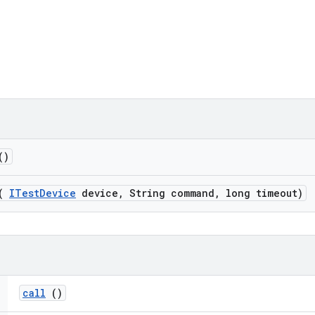
()
(
ITest
Device
device
,
String command
,
long timeout)
call
()