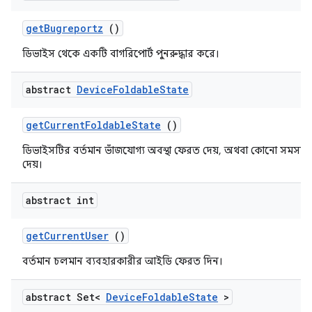
get
Bugreportz
()
ডিভাইস থেকে একটি বাগরিপোর্ট পুনরুদ্ধার করে।
abstract
Device
Foldable
State
get
Current
Foldable
State
()
ডিভাইসটির বর্তমান ভাঁজযোগ্য অবস্থা ফেরত দেয়, অথবা কোনো সমস্যা
দেয়।
abstract int
get
Current
User
()
বর্তমান চলমান ব্যবহারকারীর আইডি ফেরত দিন।
abstract Set<
Device
Foldable
State
>