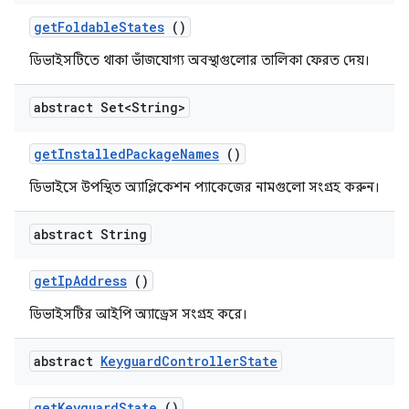
get
Foldable
States
()
ডিভাইসটিতে থাকা ভাঁজযোগ্য অবস্থাগুলোর তালিকা ফেরত দেয়।
abstract Set<String>
get
Installed
Package
Names
()
ডিভাইসে উপস্থিত অ্যাপ্লিকেশন প্যাকেজের নামগুলো সংগ্রহ করুন।
abstract String
get
Ip
Address
()
ডিভাইসটির আইপি অ্যাড্রেস সংগ্রহ করে।
abstract
Keyguard
Controller
State
get
Keyguard
State
()