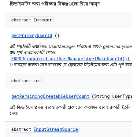
ডিভাইসটির জন্য পরীক্ষার বিকল্পগুলো নিয়ে আসুন।
abstract Integer
get
Primary
User
Id
()
এই পদ্ধতিটি অপ্রচলিত। UserManager পরিষেবা থেকে getPrimaryUser অপ
প্রথম পূর্ণ ব্যবহারকারী পেতে
ERROR(/android.os.UserManager#getMainUserId())
অথ
0 ব্যবহার করুন। মনে রাখবেন যে হেডলেস সিস্টেমের জন্য এটি পূর্ণ ব্যবহা
abstract int
get
Remaining
Creatable
User
Count
(String user
Type)
এই ডিভাইসে প্রদত্ত ব্যবহারকারী প্রকারের কতজন ব্যবহারকারী তৈরি ক
দেয়।
abstract
Input
Stream
Source