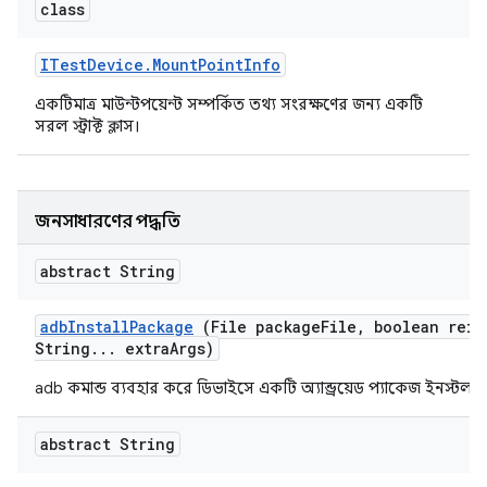
class
ITest
Device
.
Mount
Point
Info
একটিমাত্র মাউন্টপয়েন্ট সম্পর্কিত তথ্য সংরক্ষণের জন্য একটি
সরল স্ট্রাক্ট ক্লাস।
জনসাধারণের পদ্ধতি
abstract String
adb
Install
Package
(File package
File
,
boolean rein
String
.
.
.
extra
Args)
adb কমান্ড ব্যবহার করে ডিভাইসে একটি অ্যান্ড্রয়েড প্যাকেজ ইনস্টল 
abstract String