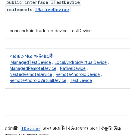
public interface ITestDevice
implements
INativeDevice
com.android.tradefed.device.ITestDevice
পরিচিত পরোক্ষ উপশ্রেণী
IManagedTestDevice
,
LocalAndroidVirtualDevice
,
ManagedRemoteDevice
,
NativeDevice
,
NestedRemoteDevice
,
RemoteAndroidDevice
,
RemoteAndroidVirtualDevice
,
TestDevice
ddmlib
IDevice
জন্য একটি নির্ভরযোগ্য এবং কিছুটা উন্নত