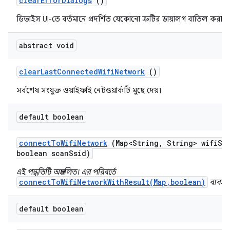
clear
Error
Dialogs
()
ডিভাইস UI-তে বর্তমানে প্রদর্শিত যেকোনো ত্রুটির ডায়ালগ বাতিল করার চ
abstract void
clear
Last
Connected
Wifi
Network
()
সর্বশেষ সংযুক্ত ওয়াইফাই নেটওয়ার্কটি মুছে দেয়।
default boolean
connect
To
Wifi
Network
(Map<String
,
String> wifi
Ss
boolean scan
Ssid)
এই পদ্ধতিটি অপ্রচলিত। এর পরিবর্তে
connectToWifiNetworkWithResult(Map,boolean)
ব্যবহা
default boolean