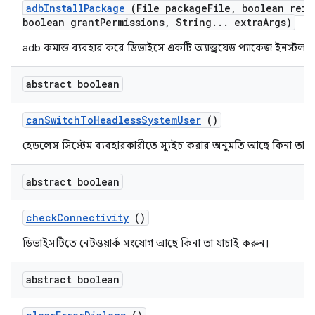
adb
Install
Package
(File package
File
,
boolean rein
boolean grant
Permissions
,
String
.
.
.
extra
Args)
adb কমান্ড ব্যবহার করে ডিভাইসে একটি অ্যান্ড্রয়েড প্যাকেজ ইনস্টল 
abstract boolean
can
Switch
To
Headless
System
User
()
হেডলেস সিস্টেম ব্যবহারকারীতে স্যুইচ করার অনুমতি আছে কিনা তা ফ
abstract boolean
check
Connectivity
()
ডিভাইসটিতে নেটওয়ার্ক সংযোগ আছে কিনা তা যাচাই করুন।
abstract boolean