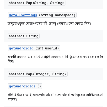
abstract Map<String
,
String>
get
All
Settings
(String namespace)
অনুরোধকৃত নেমস্পেসের কী-ভ্যালু পেয়ারগুলো ফেরত দিন।
abstract String
get
Android
Id
(int user
Id)
একটি userId-এর সাথে সংশ্লিষ্ট android-id খুঁজে বের করে ফেরত দিন, 
দিন।
abstract Map<Integer
,
String>
get
Android
Ids
()
প্রাপ্ত ইউজার আইডিগুলোর সাথে মিলে যাওয়া অ্যান্ড্রয়েড আইডিগুলোর 
করুন।