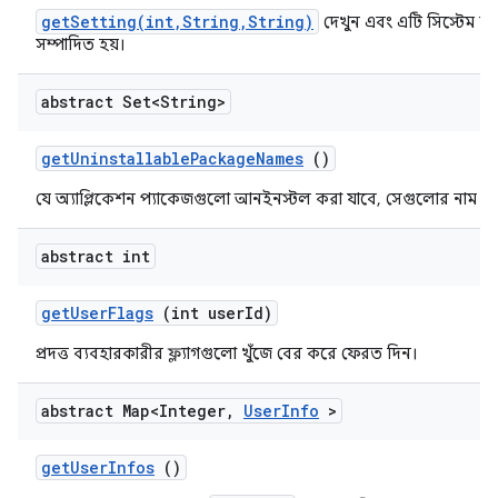
getSetting(int,String,String)
দেখুন এবং এটি সিস্টেম ব
সম্পাদিত হয়।
abstract Set<String>
get
Uninstallable
Package
Names
()
যে অ্যাপ্লিকেশন প্যাকেজগুলো আনইনস্টল করা যাবে, সেগুলোর নাম খু
abstract int
get
User
Flags
(int user
Id)
প্রদত্ত ব্যবহারকারীর ফ্ল্যাগগুলো খুঁজে বের করে ফেরত দিন।
abstract Map<Integer
,
User
Info
>
get
User
Infos
()