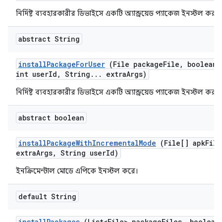
নির্দিষ্ট ব্যবহারকারীর ডিভাইসে একটি অ্যান্ড্রয়েড প্যাকেজ ইনস্টল করুন
abstract String
install
Package
For
User
(File package
File
,
boolean 
int user
Id
,
String
.
.
.
extra
Args)
নির্দিষ্ট ব্যবহারকারীর ডিভাইসে একটি অ্যান্ড্রয়েড প্যাকেজ ইনস্টল করুন
abstract boolean
install
Package
With
Incremental
Mode
(File[] apk
File
extra
Args
,
String user
Id)
ইনক্রিমেন্টাল মোডে এপিকে ইনস্টল করে।
default String
install
Packages
(List<File> package
Files
,
boolean 