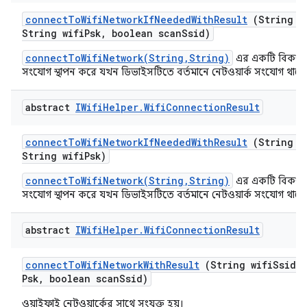
connect
To
Wifi
Network
If
Needed
With
Result
(String w
String wifi
Psk
,
boolean scan
Ssid)
connectToWifiNetwork(String,String)
এর একটি বিকল্প
সংযোগ স্থাপন করে যখন ডিভাইসটিতে বর্তমানে নেটওয়ার্ক সংযোগ থাকে
abstract
IWifi
Helper
.
Wifi
Connection
Result
connect
To
Wifi
Network
If
Needed
With
Result
(String w
String wifi
Psk)
connectToWifiNetwork(String,String)
এর একটি বিকল্প
সংযোগ স্থাপন করে যখন ডিভাইসটিতে বর্তমানে নেটওয়ার্ক সংযোগ থাকে
abstract
IWifi
Helper
.
Wifi
Connection
Result
connect
To
Wifi
Network
With
Result
(String wifi
Ssid
,
Psk
,
boolean scan
Ssid)
ওয়াইফাই নেটওয়ার্কের সাথে সংযুক্ত হয়।