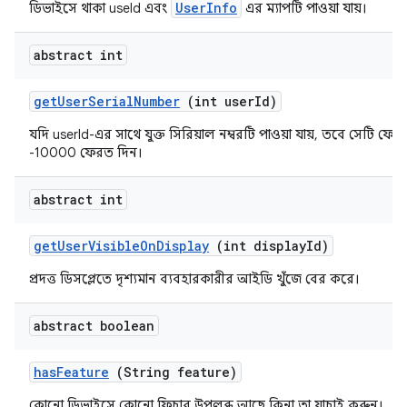
UserInfo
ডিভাইসে থাকা useId এবং
এর ম্যাপটি পাওয়া যায়।
abstract int
get
User
Serial
Number
(int user
Id)
যদি userId-এর সাথে যুক্ত সিরিয়াল নম্বরটি পাওয়া যায়, তবে সেটি ফের
-10000 ফেরত দিন।
abstract int
get
User
Visible
On
Display
(int display
Id)
প্রদত্ত ডিসপ্লেতে দৃশ্যমান ব্যবহারকারীর আইডি খুঁজে বের করে।
abstract boolean
has
Feature
(String feature)
কোনো ডিভাইসে কোনো ফিচার উপলব্ধ আছে কিনা তা যাচাই করুন।