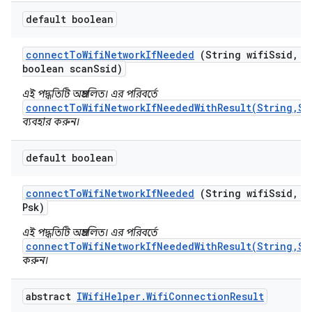
default boolean
connect
To
Wifi
Network
If
Needed
(String wifi
Ssid
,
St
boolean scan
Ssid)
এই পদ্ধতিটি অপ্রচলিত। এর পরিবর্তে
connectToWifiNetworkIfNeededWithResult(String,St
ব্যবহার করুন।
default boolean
connect
To
Wifi
Network
If
Needed
(String wifi
Ssid
,
St
Psk)
এই পদ্ধতিটি অপ্রচলিত। এর পরিবর্তে
connectToWifiNetworkIfNeededWithResult(String,St
করুন।
abstract
IWifi
Helper
.
Wifi
Connection
Result