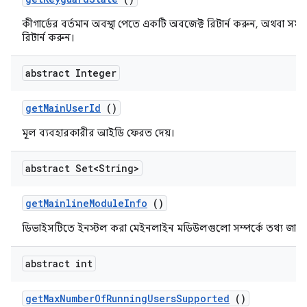
কীগার্ডের বর্তমান অবস্থা পেতে একটি অবজেক্ট রিটার্ন করুন, অথবা সমর্
রিটার্ন করুন।
abstract Integer
get
Main
User
Id
()
মূল ব্যবহারকারীর আইডি ফেরত দেয়।
abstract Set<String>
get
Mainline
Module
Info
()
ডিভাইসটিতে ইনস্টল করা মেইনলাইন মডিউলগুলো সম্পর্কে তথ্য জানু
abstract int
get
Max
Number
Of
Running
Users
Supported
()