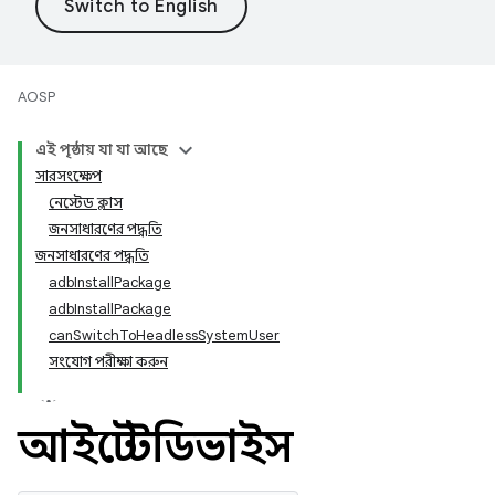
AOSP
এই পৃষ্ঠায় যা যা আছে
সারসংক্ষেপ
নেস্টেড ক্লাস
জনসাধারণের পদ্ধতি
জনসাধারণের পদ্ধতি
adbInstallPackage
adbInstallPackage
canSwitchToHeadlessSystemUser
সংযোগ পরীক্ষা করুন
আইটেস্টডিভাইস