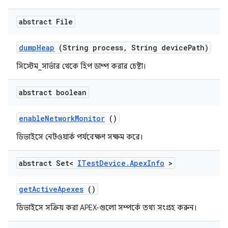
abstract File
dump
Heap
(String process
,
String device
Path)
সিস্টেম_সার্ভার থেকে হিপ ডাম্প করার চেষ্টা।
abstract boolean
enable
Network
Monitor
()
ডিভাইসে নেটওয়ার্ক পর্যবেক্ষণ সক্ষম করে।
abstract Set<
ITest
Device
.
Apex
Info
>
get
Active
Apexes
()
ডিভাইসে সক্রিয় করা APEX-গুলো সম্পর্কে তথ্য সংগ্রহ করুন।