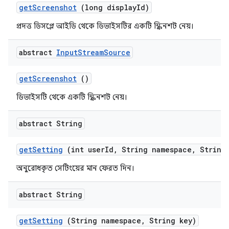
get
Screenshot
(long display
Id)
প্রদত্ত ডিসপ্লে আইডি থেকে ডিভাইসটির একটি স্ক্রিনশট নেয়।
abstract
Input
Stream
Source
get
Screenshot
()
ডিভাইসটি থেকে একটি স্ক্রিনশট নেয়।
abstract String
get
Setting
(int user
Id
,
String namespace
,
String 
অনুরোধকৃত সেটিংয়ের মান ফেরত দিন।
abstract String
get
Setting
(String namespace
,
String key)