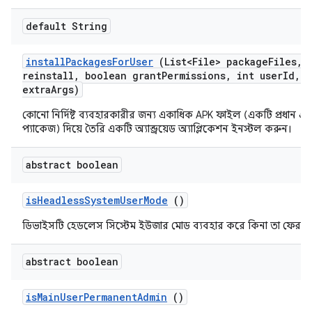
default String
install
Packages
For
User
(List<File> package
Files
,
b
reinstall
,
boolean grant
Permissions
,
int user
Id
,
S
extra
Args)
কোনো নির্দিষ্ট ব্যবহারকারীর জন্য একাধিক APK ফাইল (একটি প্রধান এব
প্যাকেজ) দিয়ে তৈরি একটি অ্যান্ড্রয়েড অ্যাপ্লিকেশন ইনস্টল করুন।
abstract boolean
is
Headless
System
User
Mode
()
ডিভাইসটি হেডলেস সিস্টেম ইউজার মোড ব্যবহার করে কিনা তা ফেরত 
abstract boolean
is
Main
User
Permanent
Admin
()