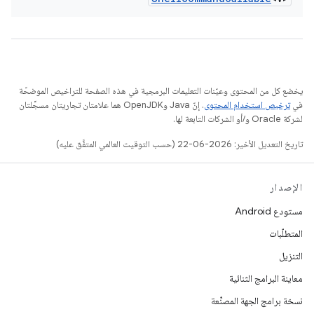
يخضع كل من المحتوى وعيّنات التعليمات البرمجية في هذه الصفحة للتراخيص الموضحّة
في
ترخيص استخدام المحتوى
. إنّ Java وOpenJDK هما علامتان تجاريتان مسجَّلتان
لشركة Oracle و/أو الشركات التابعة لها.
تاريخ التعديل الأخير: 2026-06-22 (حسب التوقيت العالمي المتفَّق عليه)
الإصدار
مستودع Android
المتطلّبات
التنزيل
معاينة البرامج الثنائية
نسخة برامج الجهة المصنِّعة