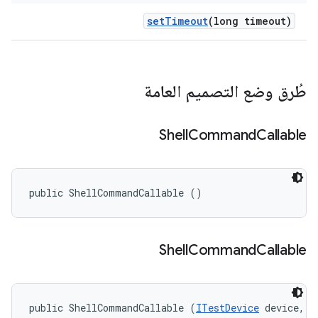
set
Timeout
(long timeout)
طُرق وضع التصميم العامة
Shell
Command
Callable
public ShellCommandCallable ()
Shell
Command
Callable
public ShellCommandCallable (
ITestDevice
 device, 
