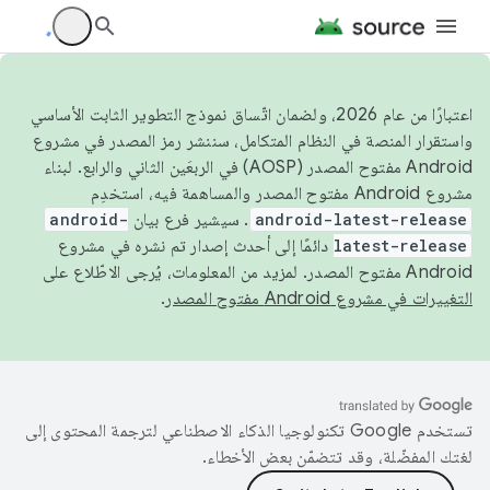
اعتبارًا من عام 2026، ولضمان اتّساق نموذج التطوير الثابت الأساسي
واستقرار المنصة في النظام المتكامل، سننشر رمز المصدر في مشروع
Android مفتوح المصدر (AOSP) في الربعَين الثاني والرابع. لبناء
مشروع Android مفتوح المصدر والمساهمة فيه، استخدِم
android-latest-release
. سيشير فرع بيان
android-
latest-release
دائمًا إلى أحدث إصدار تم نشره في مشروع
Android مفتوح المصدر. لمزيد من المعلومات، يُرجى الاطّلاع على
التغييرات في مشروع Android مفتوح المصدر
.
تستخدم Google تكنولوجيا الذكاء الاصطناعي لترجمة المحتوى إلى
لغتك المفضّلة، وقد تتضمّن بعض الأخطاء.