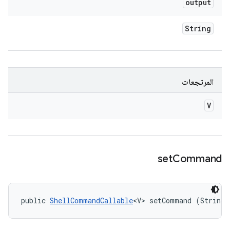
output
String
المرتجعات
V
set
Command
public 
ShellCommandCallable
<V> setCommand (String 