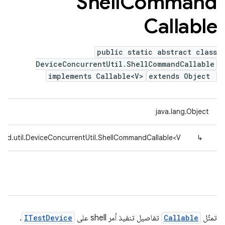
Shell
Command
Callable
public static abstract class
DeviceConcurrentUtil.ShellCommandCallable
implements Callable<V>
extends Object
java.lang.Object
fed.util.DeviceConcurrentUtil.ShellCommandCallable<V>
↳
تمثّل
Callable
تفاصيل تنفيذ أمر shell على
ITestDevice
.