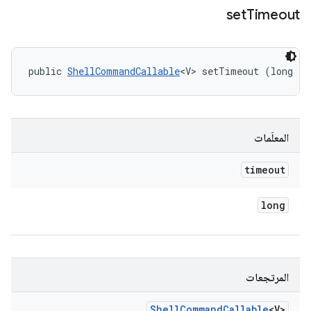
set
Timeout
public 
ShellCommandCallable
<V> setTimeout (long ti
المعلَمات
timeout
long
المرتجعات
Shell
Command
Callable
<V>