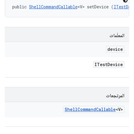
public 
ShellCommandCallable
<V> setDevice (
ITestDev
المعلَمات
device
ITest
Device
المرتجعات
Shell
Command
Callable
<V>