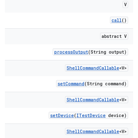
V
call
()
abstract V
process
Output
(String output)
Shell
Command
Callable
<V>
set
Command
(String command)
Shell
Command
Callable
<V>
set
Device
(
ITest
Device
device)
Shell
Command
Callable
<V>