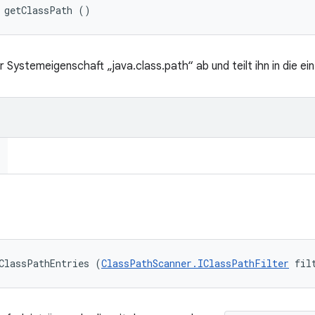
 getClassPath ()
 Systemeigenschaft „java.class.path“ ab und teilt ihn in die ei
ClassPathEntries (
ClassPathScanner.IClassPathFilter
 fil