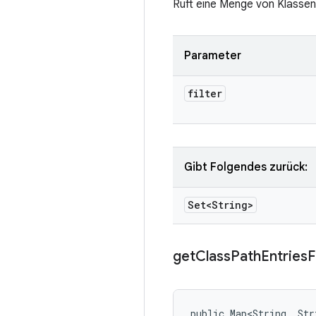
Ruft eine Menge von Klasse
Parameter
filter
Gibt Folgendes zurück:
Set<String>
get
Class
Path
Entries
public Map<String, Str