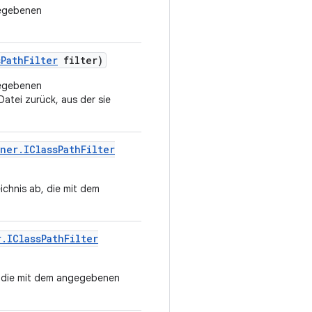
gegebenen
s
Path
Filter
filter)
gegebenen
atei zurück, aus der sie
ner
.
IClass
Path
Filter
ichnis ab, die mit dem
r
.
IClass
Path
Filter
, die mit dem angegebenen