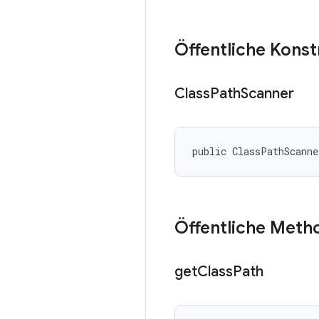
Öffentliche Kons
Class
Path
Scanner
public ClassPathScann
Öffentliche Meth
get
Class
Path