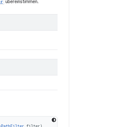
er
übereinstimmen.
sPathFilter
 filter)