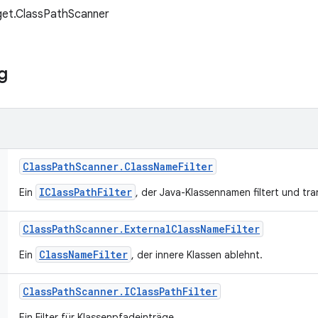
get.ClassPathScanner
g
Class
Path
Scanner
.
Class
Name
Filter
IClassPathFilter
Ein
, der Java-Klassennamen filtert und tr
Class
Path
Scanner
.
External
Class
Name
Filter
ClassNameFilter
Ein
, der innere Klassen ablehnt.
Class
Path
Scanner
.
IClass
Path
Filter
Ein Filter für Klassenpfadeinträge