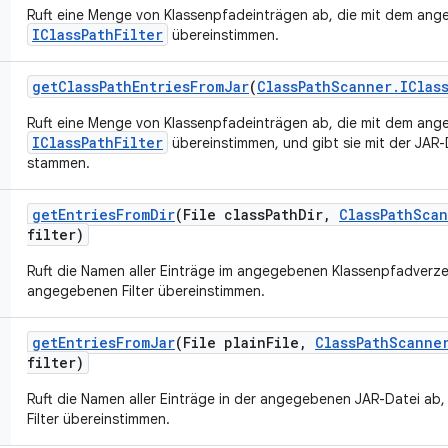
Ruft eine Menge von Klassenpfadeinträgen ab, die mit dem an
IClassPathFilter
übereinstimmen.
get
Class
Path
Entries
From
Jar
(
Class
Path
Scanner
.
IClas
Ruft eine Menge von Klassenpfadeinträgen ab, die mit dem an
IClassPathFilter
übereinstimmen, und gibt sie mit der JAR-D
stammen.
get
Entries
From
Dir
(File class
Path
Dir
,
Class
Path
Scan
filter)
Ruft die Namen aller Einträge im angegebenen Klassenpfadverze
angegebenen Filter übereinstimmen.
get
Entries
From
Jar
(File plain
File
,
Class
Path
Scanne
filter)
Ruft die Namen aller Einträge in der angegebenen JAR-Datei ab
Filter übereinstimmen.