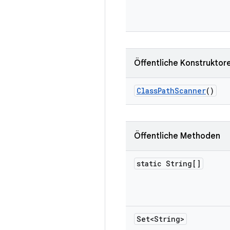
Öffentliche Konstruktor
Class
Path
Scanner
()
Öffentliche Methoden
static String[]
Set<String>