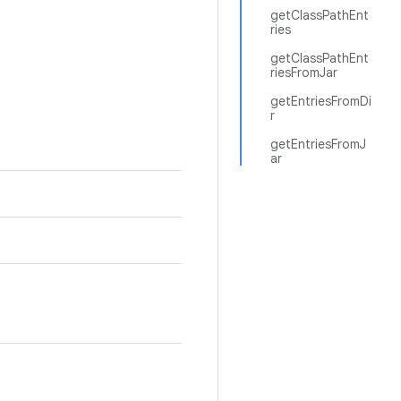
getClassPathEnt
ries
getClassPathEnt
riesFromJar
getEntriesFromDi
r
getEntriesFromJ
ar