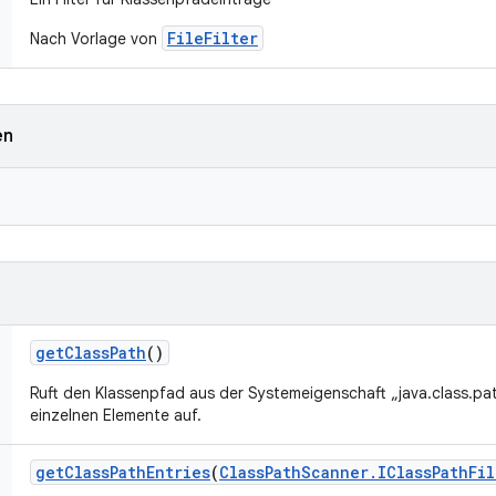
FileFilter
Nach Vorlage von
en
get
Class
Path
()
Ruft den Klassenpfad aus der Systemeigenschaft „java.class.path
einzelnen Elemente auf.
get
Class
Path
Entries
(
Class
Path
Scanner
.
IClass
Path
Fil