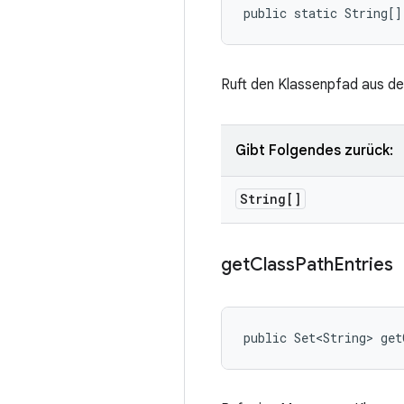
public static String[]
Ruft den Klassenpfad aus der
Gibt Folgendes zurück:
String[]
get
Class
Path
Entries
public Set<String> get