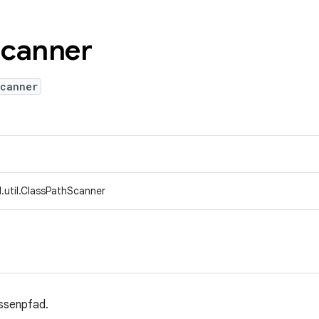
canner
Scanner
.util.ClassPathScanner
assenpfad.