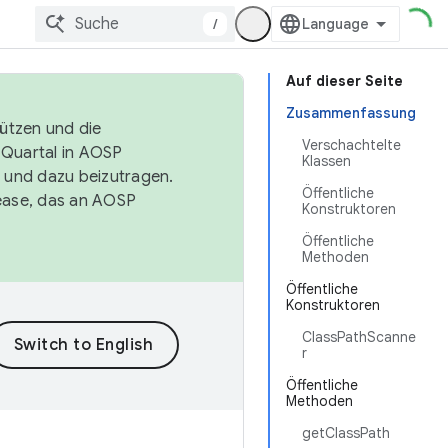
/
Auf dieser Seite
Zusammenfassung
tützen und die
Verschachtelte
. Quartal in AOSP
Klassen
 und dazu beizutragen.
Öffentliche
ease, das an AOSP
Konstruktoren
Öffentliche
Methoden
Öffentliche
Konstruktoren
ClassPathScanne
r
Öffentliche
Methoden
getClassPath