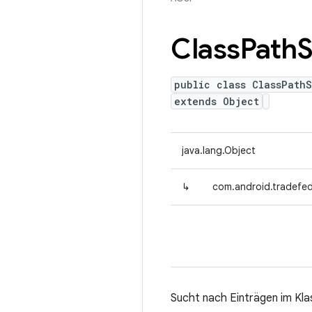
Class
Path
S
public class ClassPath
extends Object
java.lang.Object
↳
com.android.tradefed
Sucht nach Einträgen im Kl