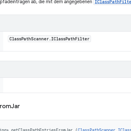
npfadeinträgen ab, die mit dem angegebenen
IClassPathFilt
Class
Path
Scanner
.
IClass
Path
Filter
From
Jar
ing> getClassPathEntriesFromJar (
ClassPathScanner.IClas