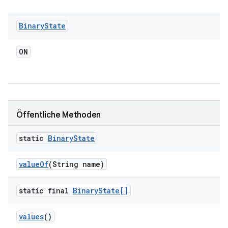
Binary
State
ON
Öffentliche Methoden
static
Binary
State
value
Of
(String name)
static final
Binary
State[]
values
()