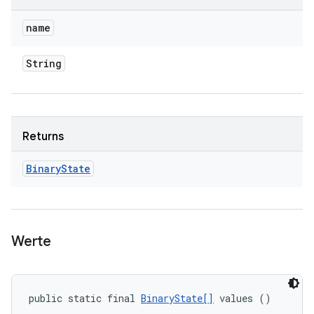
name
String
Returns
Binary
State
Werte
public static final 
BinaryState[]
 values ()