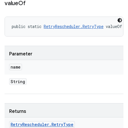
value
Of
public static 
RetryRescheduler.RetryType
 valueOf (
Parameter
name
String
Returns
Retry
Rescheduler
.
Retry
Type