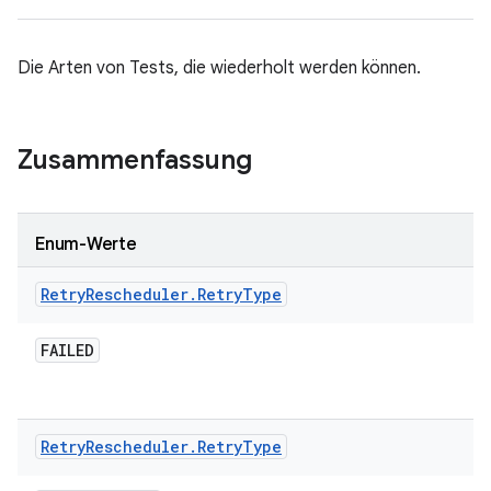
Die Arten von Tests, die wiederholt werden können.
Zusammenfassung
Enum-Werte
Retry
Rescheduler
.
Retry
Type
FAILED
Retry
Rescheduler
.
Retry
Type