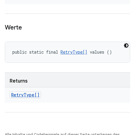
Werte
public static final 
RetryType[]
 values ()
Returns
Retry
Type[]
Alle Inhalte und Codebeispiele auf dieser Seite unterliegen den