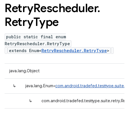
Retry
Rescheduler
.
Retry
Type
public static final enum
RetryRescheduler.RetryType
extends Enum<
RetryRescheduler.RetryType
>
java.lang.Object
↳
java.lang.Enum<
com.android.tradefed.testtype.suite.r
↳
com.android.tradefed.testtype.suite.retry.Ret