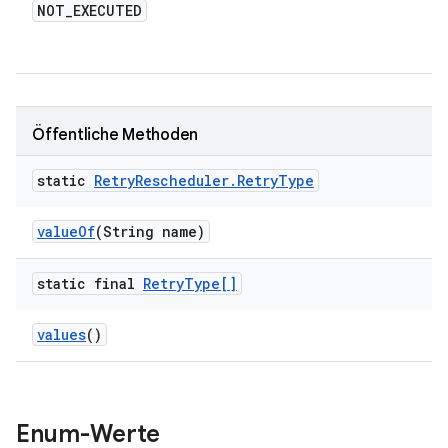
NOT
_
EXECUTED
Öffentliche Methoden
static
Retry
Rescheduler
.
Retry
Type
value
Of
(String name)
static final
Retry
Type[]
values
()
Enum-Werte