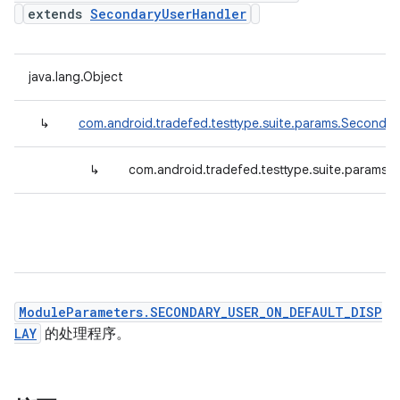
extends
SecondaryUserHandler
java.lang.Object
↳
com.android.tradefed.testtype.suite.params.Secondar
↳
com.android.tradefed.testtype.suite.params
ModuleParameters.SECONDARY_USER_ON_DEFAULT_DISP
LAY
的处理程序。