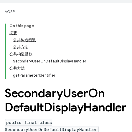
AOSP
On this page
摘要
公共构造函数
公共方法
公共构造函数
SecondaryUserOnDefaultDisplayHandler
公共方法
getParameterIdentifier
Secondary
User
On
Default
Display
Handler
public final class
SecondaryUserOnDefaultDisplayHandler