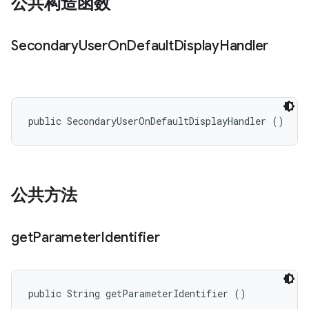
公共构造函数
Secondary
User
On
Default
Display
Handler
public SecondaryUserOnDefaultDisplayHandler ()
公共方法
get
Parameter
Identifier
public String getParameterIdentifier ()