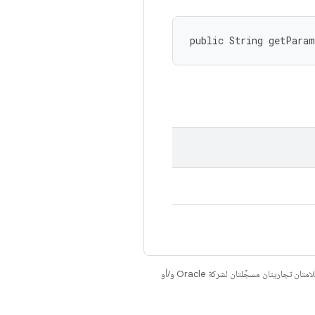
public String getPara
. إنّ Java وOpenJDK هما علامتان تجاريتان مسجَّلتان لشركة Oracle و/أو