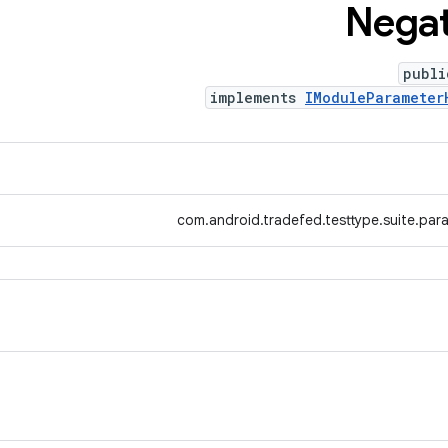
Negat
publi
implements
IModuleParameter
com.android.tradefed.testtype.suite.par