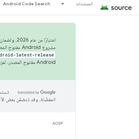
المستندات
Android Code Search
اعتبارًا من
مشروع Android مفتوح المصدر (AOSP) في الربعَين الثاني والرابع. لبناء مشروع Android مفتوح المصدر والمساهمة فيه، استخدِم
droid-latest-release
Android مفتوح المصدر. لمزيد من المعلومات، يُرجى الاطّلاع على
المفضّلة، وقد تتضمّن بعض الأ
AOSP