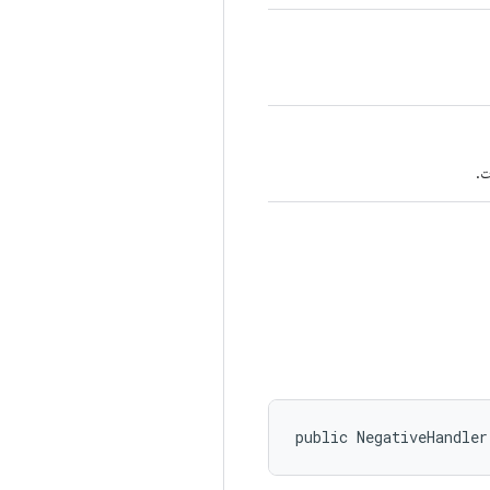
ت.
public NegativeHandler