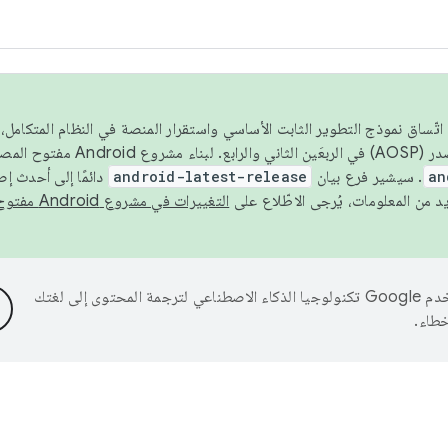
 عام 2026، ولضمان اتّساق نموذج التطوير الثابت الأساسي واستقرار المنصة في النظام المت
an
. سيشير فرع بيان
android-latest-release
دائمًا إلى أحدث إ
التغييرات في مشروع Android مفتوح المصدر
تستخدم Google تكنولوجيا الذكاء الاصطناعي لترجمة المحتوى إلى لغتك
خطاء.