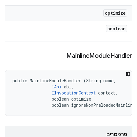
optimize
boolean
Mainline
Module
Handler
public MainlineModuleHandler (String name, 

IAbi
 abi, 

IInvocationContext
 context, 

                boolean optimize, 

                boolean ignoreNonPreloadedMainline
פרמטרים