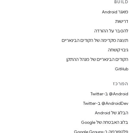
BUILD
מאגר Android
דרישות
להסבר על ההורדה
תצוגה מקדימה של הקודים הבינאריים
גיבוי קושחה
הקודים הבינאריים של מנהל ההתקן
GitHub
המרכז
‎@Android ב-Twitter
‎@AndroidDev ב-Twitter
הבלוג של Android
בלוג האבטחה של Google
פלטפורמה ב-Google Groups