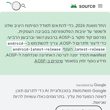
החל משנת 2026, כדי להתאים למודל הפיתוח היציב שלנו
ולשמור על יציבות הפלטפורמה בסביבה העסקית,
נפרסם קוד מקור ב-AOSP ברבעון השני וברבעון הרביעי.
כדי ליצור ולתרום ל-AOSP, צריך להשתמש ב-
android-
latest-release
. הענף
android-latest-release
manifest תמיד יפנה לגרסה האחרונה שנדחפה ל-AOSP.
מידע נוסף זמין במאמר
שינויים ב-AOSP
.
‫Google משתמשת בטכנולוגיית AI כדי לתרגם תוכן
לשפה המועדפת עליך. בתרגומים כאלו עשויות להיות
שגיאות.