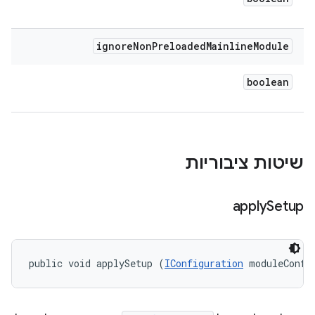
ignore
Non
Preloaded
Mainline
Module
boolean
שיטות ציבוריות
apply
Setup
public void applySetup (
IConfiguration
 moduleConfi