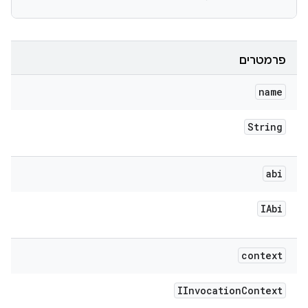
פרמטרים
name
String
abi
IAbi
context
IInvocation
Context