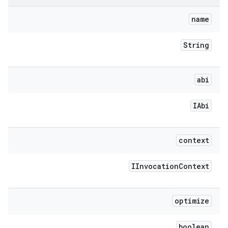
name
String
abi
IAbi
context
IInvocation
Context
optimize
boolean