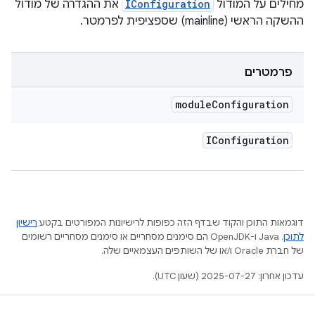
מחילים על המודול
IConfiguration
את ההגדרה של מודול
ההשקה הראשי (mainline) שספציפית לפרמטר.
פרמטרים
module
Configuration
IConfiguration
דוגמאות התוכן והקוד שבדף הזה כפופות לרישיונות המפורטים בקטע
רישיון
לתוכן
.‏ Java ו-OpenJDK הם סימנים מסחריים או סימנים מסחריים רשומים
של חברת Oracle ו/או של השותפים העצמאיים שלה.
עדכון אחרון: 2025-07-27 (שעון UTC).