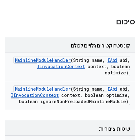
סיכום
קונסטרוקטורים גלויים לכולם
Mainline
Module
Handler
(String name
,
IAbi
abi
,
IInvocation
Context
context
,
boolean
optimize)
Mainline
Module
Handler
(String name
,
IAbi
abi
,
IInvocation
Context
context
,
boolean optimize
,
boolean ignore
Non
Preloaded
Mainline
Module)
שיטות ציבוריות