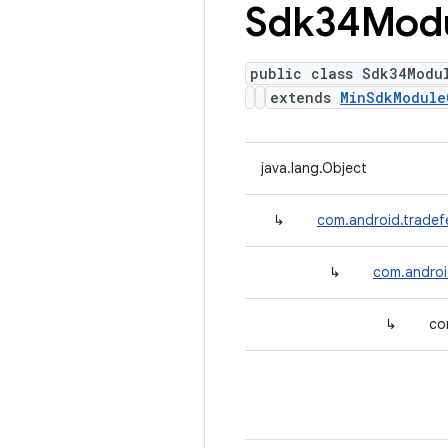
Sdk34Mod
public class Sdk34Modu
extends
MinSdkModule
java.lang.Object
↳
com.android.tradef
↳
com.androi
↳
co