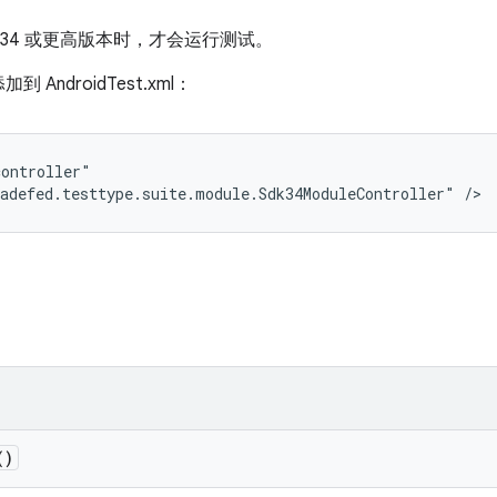
为 34 或更高版本时，才会运行测试。
ndroidTest.xml：
ontroller"

adefed.testtype.suite.module.Sdk34ModuleController" />
()