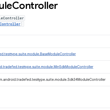
ule
Controller
leController
Controller
ed.testtype.suite.module.BaseModuleController
d.tradefed.testtype.suite.module.MinSdkModuleController
m.android.tradefed.testtype.suite.module.Sdk34ModuleController