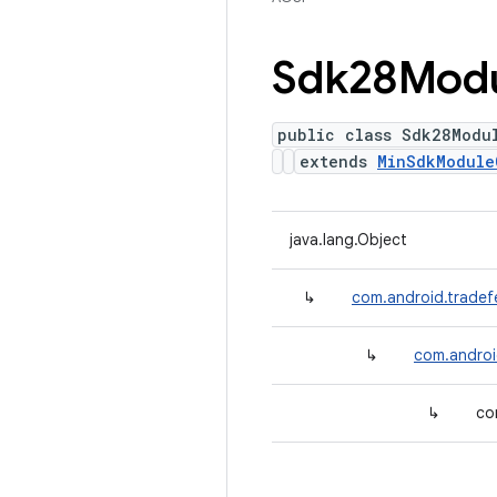
Sdk28Mod
public class Sdk28Modu
extends
MinSdkModule
java.lang.Object
↳
com.android.tradef
↳
com.androi
↳
co