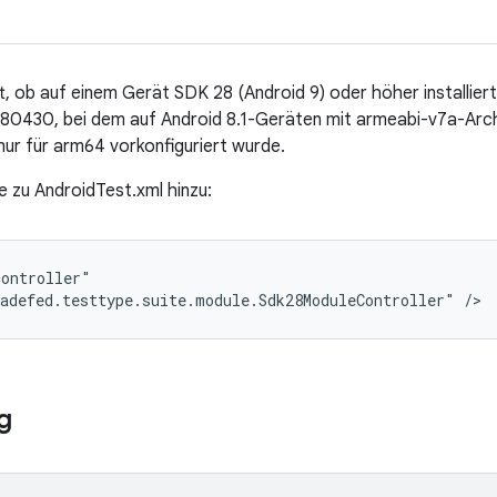
t, ob auf einem Gerät SDK 28 (Android 9) oder höher installiert 
0430, bei dem auf Android 8.1-Geräten mit armeabi-v7a-Archi
 nur für arm64 vorkonfiguriert wurde.
e zu AndroidTest.xml hinzu:
ontroller"

adefed.testtype.suite.module.Sdk28ModuleController" />
g