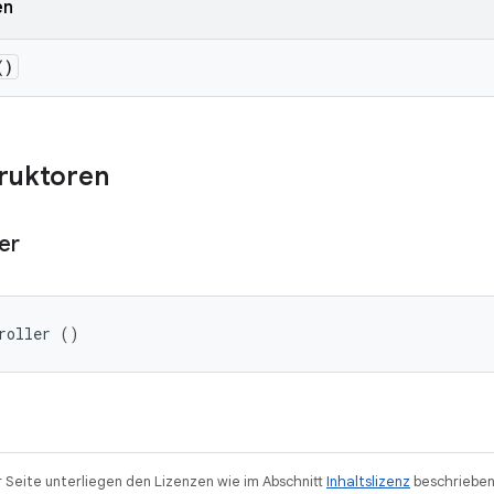
en
()
truktoren
er
roller ()
r Seite unterliegen den Lizenzen wie im Abschnitt
Inhaltslizenz
beschrieben