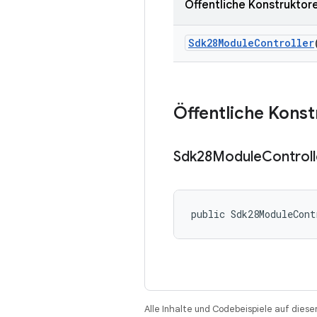
Öffentliche Konstruktor
Sdk28Module
Controller
Öffentliche Kons
Sdk28Module
Controll
public Sdk28ModuleCont
Alle Inhalte und Codebeispiele auf diese