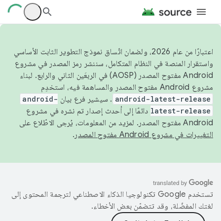
اعتبارًا من عام 2026، ولضمان اتّساق نموذج التطوير الثابت الأساسي
واستقرار المنصة في النظام المتكامل، سننشر رمز المصدر في مشروع
Android مفتوح المصدر (AOSP) في الربعَين الثاني والرابع. لبناء
مشروع Android مفتوح المصدر والمساهمة فيه، استخدِم
android-latest-release
. سيشير فرع بيان
android-
latest-release
دائمًا إلى أحدث إصدار تم نشره في مشروع
Android مفتوح المصدر. لمزيد من المعلومات، يُرجى الاطّلاع على
التغييرات في مشروع Android مفتوح المصدر
.
تستخدم Google تكنولوجيا الذكاء الاصطناعي لترجمة المحتوى إلى
لغتك المفضّلة، وقد تتضمّن بعض الأخطاء.