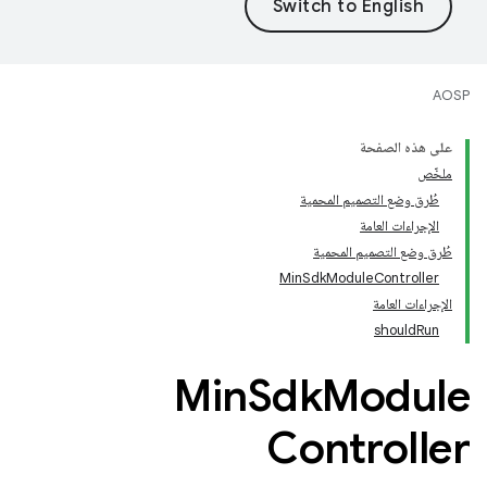
AOSP
على هذه الصفحة
ملخّص
طُرق وضع التصميم المحمية
الإجراءات العامة
طُرق وضع التصميم المحمية
MinSdkModuleController
الإجراءات العامة
shouldRun
Min
Sdk
Module
Controller