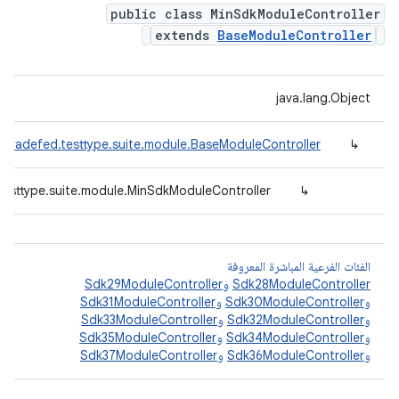
public class MinSdkModuleController
extends
BaseModuleController
java.lang.Object
.tradefed.testtype.suite.module.BaseModuleController
↳
testtype.suite.module.MinSdkModuleController
↳
الفئات الفرعية المباشرة المعروفة
Sdk28ModuleController
و
Sdk29ModuleController
و
Sdk30ModuleController
و
Sdk31ModuleController
و
Sdk32ModuleController
و
Sdk33ModuleController
و
Sdk34ModuleController
و
Sdk35ModuleController
و
Sdk36ModuleController
و
Sdk37ModuleController