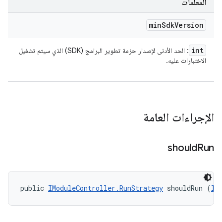
المعلَمات
min
Sdk
Version
int
: الحد الأدنى لإصدار حزمة تطوير البرامج (SDK) الذي سيتم تشغيل
الاختبارات عليه.
الإجراءات العامة
should
Run
public 
IModuleController.RunStrategy
 shouldRun (
II