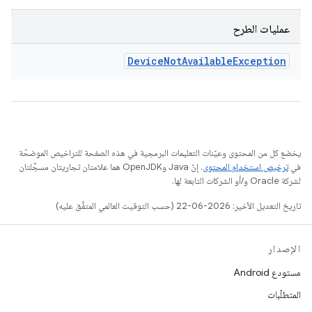
عمليات الطرح
Device
Not
Available
Exception
يخضع كل من المحتوى وعيّنات التعليمات البرمجية في هذه الصفحة للتراخيص الموضحّة
في
ترخيص استخدام المحتوى
. إنّ Java وOpenJDK هما علامتان تجاريتان مسجَّلتان
لشركة Oracle و/أو الشركات التابعة لها.
تاريخ التعديل الأخير: 2026-06-22 (حسب التوقيت العالمي المتفَّق عليه)
الإصدار
مستودع Android
المتطلّبات