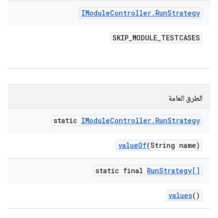
IModule
Controller
.
Run
Strategy
SKIP
_
MODULE
_
TESTCASES
الطرق العامة
static
IModule
Controller
.
Run
Strategy
value
Of
(String name)
static final
Run
Strategy[]
values
()