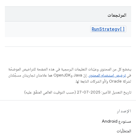
المرتجعات
Run
Strategy[]
يخضع كل من المحتوى وعيّنات التعليمات البرمجية في هذه الصفحة للتراخيص الموضحّة
في
ترخيص استخدام المحتوى
. إنّ Java وOpenJDK هما علامتان تجاريتان مسجَّلتان
لشركة Oracle و/أو الشركات التابعة لها.
تاريخ التعديل الأخير: 2025-07-27 (حسب التوقيت العالمي المتفَّق عليه)
الإصدار
مستودع Android
المتطلّبات