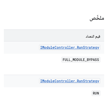
ملخّص
قيم التعداد
IModule
Controller
.
Run
Strategy
FULL
_
MODULE
_
BYPASS
IModule
Controller
.
Run
Strategy
RUN