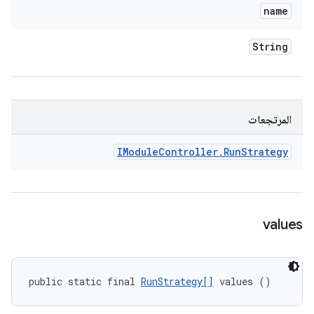
name
String
المرتجعات
IModule
Controller
.
Run
Strategy
values
public static final 
RunStrategy[]
 values ()