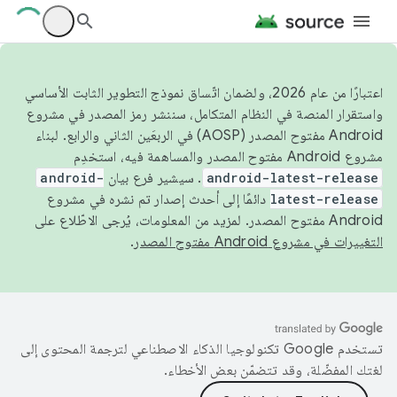
اعتبارًا من عام 2026، ولضمان اتّساق نموذج التطوير الثابت الأساسي
واستقرار المنصة في النظام المتكامل، سننشر رمز المصدر في مشروع
Android مفتوح المصدر (AOSP) في الربعَين الثاني والرابع. لبناء
مشروع Android مفتوح المصدر والمساهمة فيه، استخدِم
android-latest-release
. سيشير فرع بيان
android-
latest-release
دائمًا إلى أحدث إصدار تم نشره في مشروع
Android مفتوح المصدر. لمزيد من المعلومات، يُرجى الاطّلاع على
التغييرات في مشروع Android مفتوح المصدر
.
تستخدم Google تكنولوجيا الذكاء الاصطناعي لترجمة المحتوى إلى
لغتك المفضّلة، وقد تتضمّن بعض الأخطاء.