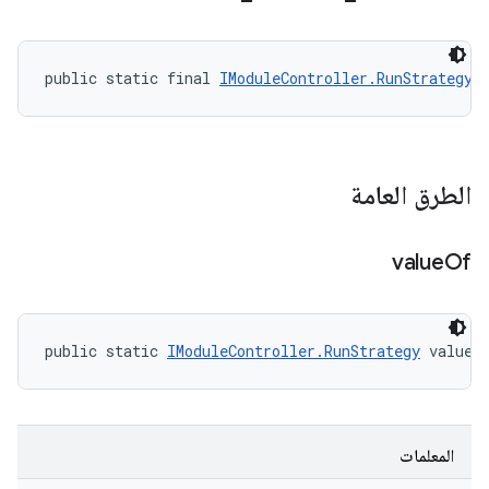
public static final 
IModuleController.RunStrategy
 
الطرق العامة
value
Of
public static 
IModuleController.RunStrategy
 valueO
المعلمات