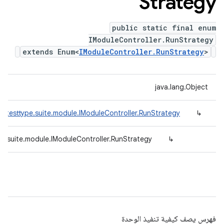
Strategy
public static final enum
IModuleController.RunStrategy
extends Enum<
IModuleController.RunStrategy
>
java.lang.Object
d.testtype.suite.module.IModuleController.RunStrategy
↳
pe.suite.module.IModuleController.RunStrategy
↳
فهرس يصف كيفية تنفيذ الوحدة