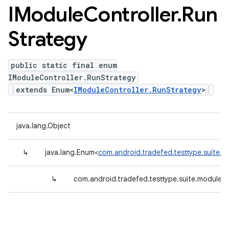
IModule
Controller
.
Run
Strategy
public static final enum
IModuleController.RunStrategy
extends Enum<
IModuleController.RunStrategy
>
java.lang.Object
↳
java.lang.Enum<
com.android.tradefed.testtype.suite.m
↳
com.android.tradefed.testtype.suite.module.I