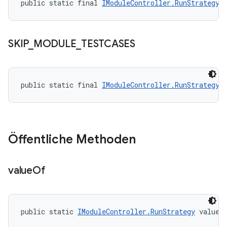
public static final 
IModuleController.RunStrategy
 
SKIP
_
MODULE
_
TESTCASES
public static final 
IModuleController.RunStrategy
 
Öffentliche Methoden
value
Of
public static 
IModuleController.RunStrategy
 valueO