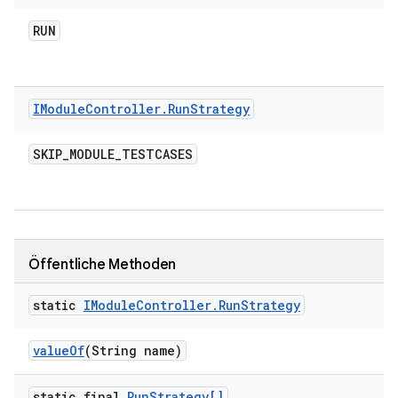
RUN
IModule
Controller
.
Run
Strategy
SKIP
_
MODULE
_
TESTCASES
Öffentliche Methoden
static
IModule
Controller
.
Run
Strategy
value
Of
(String name)
static final
Run
Strategy[]