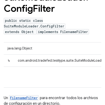
Config
Filter
public static class
SuiteModuleLoader.ConfigFilter
extends Object
implements FilenameFilter
java.lang.Object
↳
com.android.tradefed.testtype.suite.SuiteModuleLoader.
Un
FilenameFilter
para encontrar todos los archivos
de configuración en un directorio.