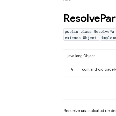
Resolve
Par
public class ResolvePa
extends Object
implem
java.lang.Object
↳
com.android.tradefe
Resuelve una solicitud de de