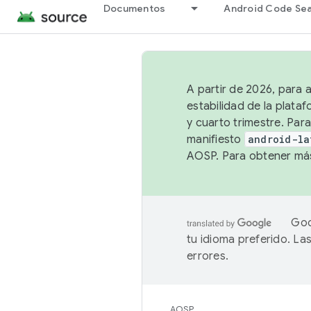
Documentos
Android Code Se
A partir de 2026, para 
estabilidad de la plata
y cuarto trimestre. Para
manifiesto
android-la
AOSP. Para obtener más
Goo
tu idioma preferido. L
errores.
AOSP