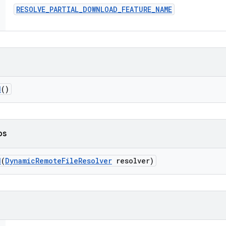
RESOLVE
_
PARTIAL
_
DOWNLOAD
_
FEATURE
_
NAME
d
()
os
d
(
Dynamic
Remote
File
Resolver
resolver)