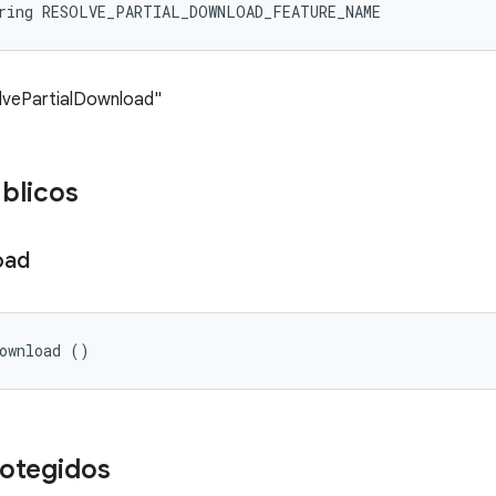
tring RESOLVE_PARTIAL_DOWNLOAD_FEATURE_NAME
olvePartialDownload"
blicos
oad
Download ()
otegidos