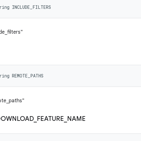
tring INCLUDE_FILTERS
de_filters"
tring REMOTE_PATHS
mote_paths"
DOWNLOAD
_
FEATURE
_
NAME