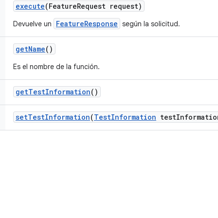
execute
(Feature
Request request)
FeatureResponse
Devuelve un
según la solicitud.
get
Name
()
Es el nombre de la función.
get
Test
Information
()
set
Test
Information
(
Test
Information
test
Informatio