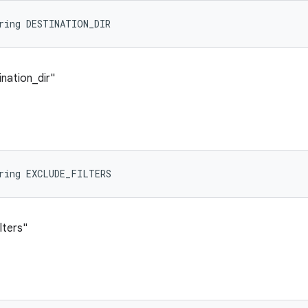
ring DESTINATION_DIR
ination_dir"
tring EXCLUDE_FILTERS
lters"