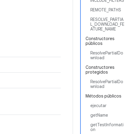
INCLUDE_FILTERS
REMOTE_PATHS
RESOLVE_PARTIA
L_DOWNLOAD_FE
ATURE_NAME
Constructores
públicos
ResolvePartialDo
wnload
Constructores
protegidos
ResolvePartialDo
wnload
Métodos públicos
ejecutar
getName
getTestInformati
on