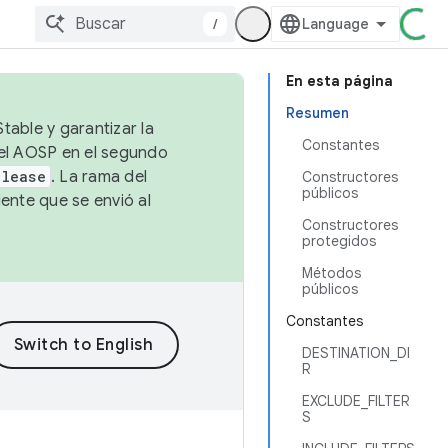
/
En esta página
Resumen
table y garantizar la
Constantes
 el AOSP en el segundo
elease
. La rama del
Constructores
públicos
ente que se envió al
Constructores
protegidos
Métodos
públicos
Constantes
DESTINATION_DI
R
EXCLUDE_FILTER
S