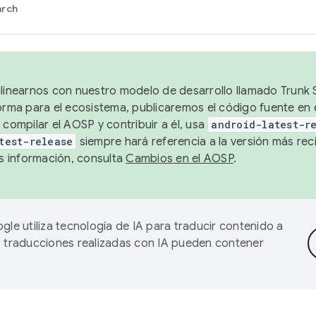
arch
alinearnos con nuestro modelo de desarrollo llamado Trunk S
forma para el ecosistema, publicaremos el código fuente en
 compilar el AOSP y contribuir a él, usa
android-latest-r
test-release
siempre hará referencia a la versión más reci
 información, consulta
Cambios en el AOSP
.
gle utiliza tecnología de IA para traducir contenido a
as traducciones realizadas con IA pueden contener