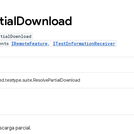
tial
Download
rtialDownload
ents
IRemoteFeature
,
ITestInformationReceiver
d.testtype.suite.ResolvePartialDownload
scarga parcial.