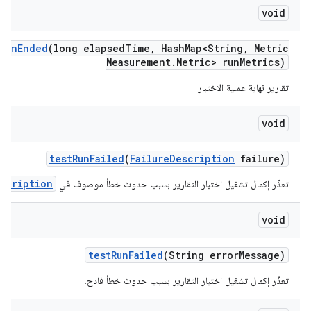
void
Run
Ended
(long elapsed
Time
,
Hash
Map<String
,
Metric
Measurement
.
Metric> run
Metrics)
تقارير نهاية عملية الاختبار
void
test
Run
Failed
(
Failure
Description
failure)
escription
تعذّر إكمال تشغيل اختبار التقارير بسبب حدوث خطأ موصوف في
void
test
Run
Failed
(String error
Message)
تعذّر إكمال تشغيل اختبار التقارير بسبب حدوث خطأ فادح.