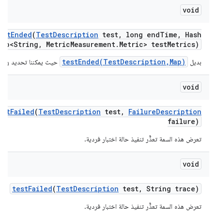
void
est
Ended
(
Test
Description
test
,
long end
Time
,
Hash
Map<String
,
Metric
Measurement
.
Metric> test
Metrics)
testEnded(TestDescription,Map)
بديل
حيث يمكننا تحديد وقت ال
void
est
Failed
(
Test
Description
test
,
Failure
Description
failure)
تعرض هذه السمة تعذُّر تنفيذ حالة اختبار فردية.
void
test
Failed
(
Test
Description
test
,
String trace)
تعرض هذه السمة تعذُّر تنفيذ حالة اختبار فردية.