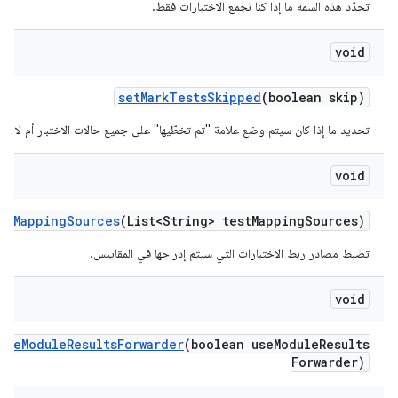
تحدّد هذه السمة ما إذا كنا نجمع الاختبارات فقط.
void
set
Mark
Tests
Skipped
(boolean skip)
تحديد ما إذا كان سيتم وضع علامة "تم تخطّيها" على جميع حالات الاختبار أم لا
void
st
Mapping
Sources
(List<String> test
Mapping
Sources)
تضبط مصادر ربط الاختبارات التي سيتم إدراجها في المقاييس.
void
Use
Module
Results
Forwarder
(boolean use
Module
Results
Forwarder)