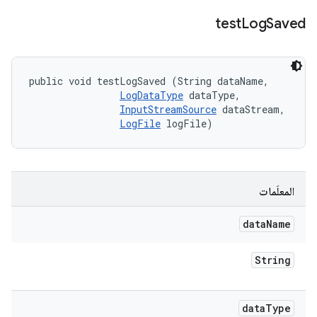
test
Log
Saved
public void testLogSaved (String dataName, 

LogDataType
 dataType, 

InputStreamSource
 dataStream, 

LogFile
 logFile)
المعلَمات
data
Name
String
data
Type