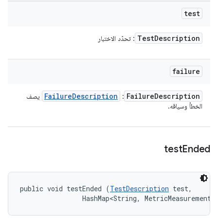
test
Test
Description
: تحدّد الاختبار
failure
Failure
Description
Failure
Description
:
يصف
الخطأ وسياقه.
test
Ended
public void testEnded (
TestDescription
 test, 

                HashMap<String, MetricMeasurement.