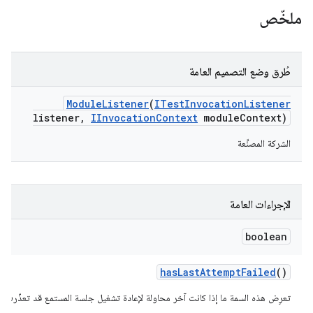
ملخّص
طُرق وضع التصميم العامة
Module
Listener
(
ITest
Invocation
Listener
listener
,
IInvocation
Context
module
Context)
الشركة المصنِّعة
الإجراءات العامة
boolean
has
Last
Attempt
Failed
()
تعرِض هذه السمة ما إذا كانت آخر محاولة لإعادة تشغيل جلسة المستمع قد تعذّرت.