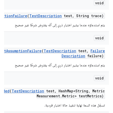
void
umption
Failure
(
Test
Description
test
,
String trace)
يتم استدعاؤه عندما يشير اختبار ذري إلى أنّه يفترض شرطًا غير صحيح
void
est
Assumption
Failure
(
Test
Description
test
,
Failure
Description
failure)
يتم استدعاؤه عندما يشير اختبار ذري إلى أنّه يفترض شرطًا غير صحيح
void
Ended
(
Test
Description
test
,
Hash
Map<String
,
Metric
Measurement
.
Metric> test
Metrics)
تسجّل هذه السمة نهاية تنفيذ حالة اختبار فردية.