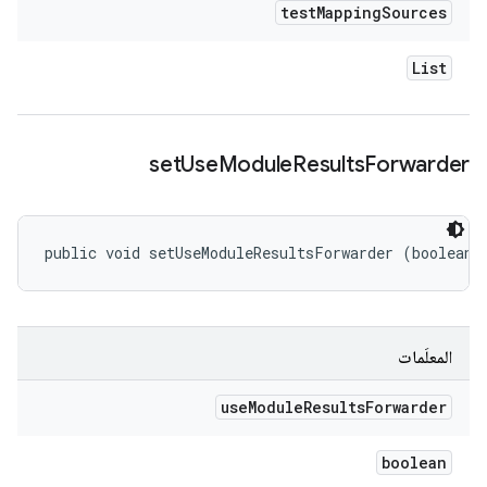
test
Mapping
Sources
List
set
Use
Module
Results
Forwarder
public void setUseModuleResultsForwarder (boolean 
المعلَمات
use
Module
Results
Forwarder
boolean