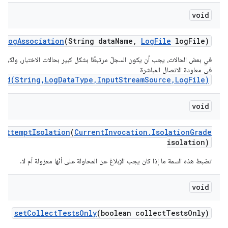
void
log
Association
(String data
Name
,
Log
File
log
File)
في بعض الحالات، يجب أن يكون السجلّ مرتبطًا بشكل كبير بحالات الاختبار، ولكن لا
في معاودة الاتصال المباشرة
ved(String,LogDataType,InputStreamSource,LogFile)
void
t
Attempt
Isolation
(
Current
Invocation
.
Isolation
Grade
isolation)
تضبط هذه السمة ما إذا كان يجب الإبلاغ عن المحاولة على أنّها معزولة أم لا.
void
set
Collect
Tests
Only
(boolean collect
Tests
Only)