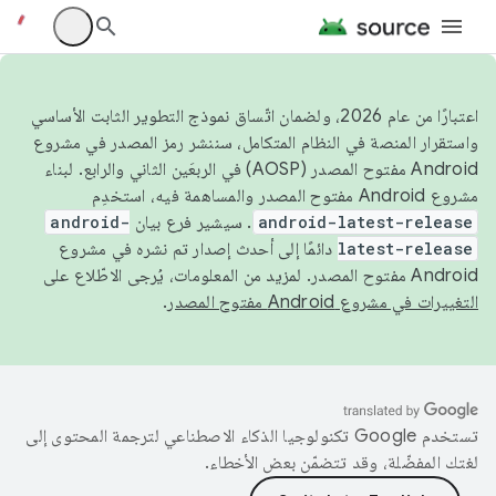
اعتبارًا من عام 2026، ولضمان اتّساق نموذج التطوير الثابت الأساسي
واستقرار المنصة في النظام المتكامل، سننشر رمز المصدر في مشروع
Android مفتوح المصدر (AOSP) في الربعَين الثاني والرابع. لبناء
مشروع Android مفتوح المصدر والمساهمة فيه، استخدِم
android-latest-release
. سيشير فرع بيان
android-
latest-release
دائمًا إلى أحدث إصدار تم نشره في مشروع
Android مفتوح المصدر. لمزيد من المعلومات، يُرجى الاطّلاع على
التغييرات في مشروع Android مفتوح المصدر
.
تستخدم Google تكنولوجيا الذكاء الاصطناعي لترجمة المحتوى إلى
لغتك المفضّلة، وقد تتضمّن بعض الأخطاء.