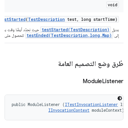
void
test
Started
(
Test
Description
test
,
long start
Time)
testStarted(TestDescription)
بديل
حيث نحدّد أيضًا وقت بدء الا
testEnded(TestDescription,long,Map)
إلى
للحصول على قيا
طُرق وضع التصميم العامة
Module
Listener
public ModuleListener (
ITestInvocationListener
 lis
IInvocationContext
 moduleContext)