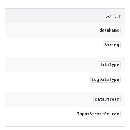
المعلَمات
data
Name
String
data
Type
Log
Data
Type
data
Stream
Input
Stream
Source