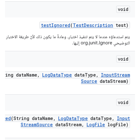
void
test
Ignored
(
Test
Description
test)
يتم استدعاؤه عندما لا يتم تنفيذ اختبار، وعادةً ما يكون ذلك لأنّ طريقة الاختبار تمّ
التوضيحي org.junit.Ignore إليها.
void
String data
Name
,
Log
Data
Type
data
Type
,
Input
Stream
Source
data
Stream)
void
Saved
(String data
Name
,
Log
Data
Type
data
Type
,
Input
Stream
Source
data
Stream
,
Log
File
log
File)