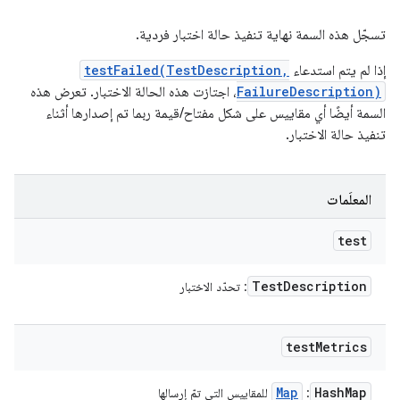
تسجّل هذه السمة نهاية تنفيذ حالة اختبار فردية.
إذا لم يتم استدعاء
testFailed(TestDescription,
FailureDescription)
، اجتازت هذه الحالة الاختبار. تعرض هذه
السمة أيضًا أي مقاييس على شكل مفتاح/قيمة ربما تم إصدارها أثناء
تنفيذ حالة الاختبار.
المعلَمات
test
Test
Description
: تحدّد الاختبار
test
Metrics
Map
Hash
Map
:
للمقاييس التي تمّ إرسالها