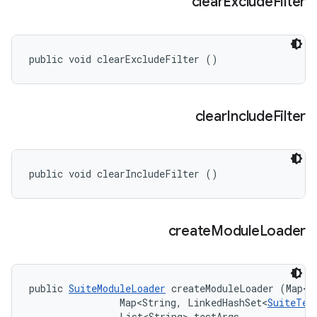
clear
Exclude
Filter
public void clearExcludeFilter ()
clear
Include
Filter
public void clearIncludeFilter ()
create
Module
Loader
public 
SuiteModuleLoader
 createModuleLoader (Map<S
                Map<String, LinkedHashSet<
SuiteTes
                List<String> testArgs, 
