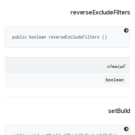
reverse
Exclude
Filters
public boolean reverseExcludeFilters ()
المرتجعات
boolean
set
Build