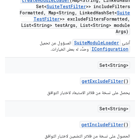
create
Module
Loader
(Map<String
,
Linked
Hash
Set<
Suite
Test
Filter
>> include
Filters
Formatted
,
Map<String
,
Linked
Hash
Set<
Suite
Test
Filter
>> exclude
Filters
Formatted
,
List<String> test
Args
,
List<String> module
Args)
SuiteModuleLoader
أنشئ
المسؤول عن تحميل
IConfiguration
وحدِّد له بعض الخيارات.
Set<String>
get
Exclude
Filter
()
يحصل على نسخة من فلاتر الاستبعاد لاختبار التوافق
Set<String>
get
Include
Filter
()
الحصول على نسخة من فلاتر التضمين لاختبار التوافق