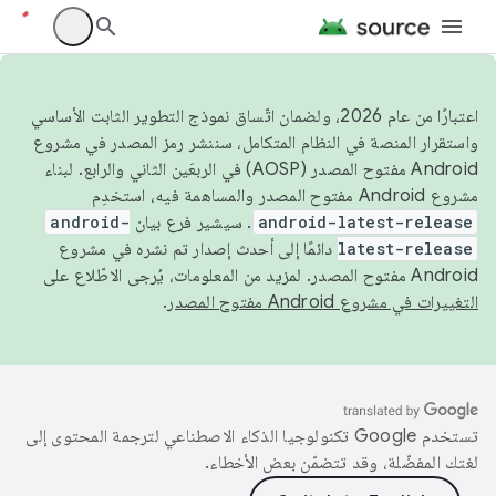
اعتبارًا من عام 2026، ولضمان اتّساق نموذج التطوير الثابت الأساسي
واستقرار المنصة في النظام المتكامل، سننشر رمز المصدر في مشروع
Android مفتوح المصدر (AOSP) في الربعَين الثاني والرابع. لبناء
مشروع Android مفتوح المصدر والمساهمة فيه، استخدِم
android-latest-release
. سيشير فرع بيان
android-
latest-release
دائمًا إلى أحدث إصدار تم نشره في مشروع
Android مفتوح المصدر. لمزيد من المعلومات، يُرجى الاطّلاع على
التغييرات في مشروع Android مفتوح المصدر
.
تستخدم Google تكنولوجيا الذكاء الاصطناعي لترجمة المحتوى إلى
لغتك المفضّلة، وقد تتضمّن بعض الأخطاء.