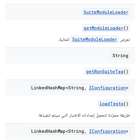
Suite
Module
Loader
get
Module
Loader
()
SuiteModuleLoader
تعرض
الحالية.
String
get
Run
Suite
Tag
()
Linked
Hash
Map<String
,
IConfiguration
>
load
Tests
()
طريقة مجرّدة لتحميل إعدادات الاختبار التي سيتم تنفيذها.
Linked
Hash
Map<String
,
IConfiguration
>