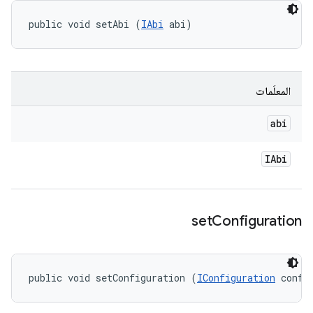
public void setAbi (
IAbi
 abi)
المعلَمات
abi
IAbi
set
Configuration
public void setConfiguration (
IConfiguration
 confi