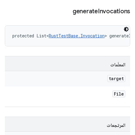
generate
Invocations
protected List<
RustTestBase.Invocation
> generateIn
المعلَمات
target
File
المرتجعات