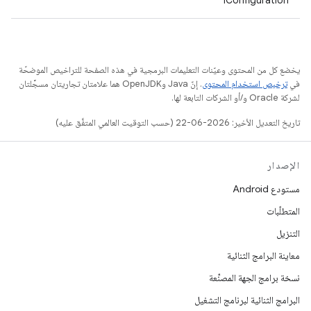
IConfiguration
يخضع كل من المحتوى وعيّنات التعليمات البرمجية في هذه الصفحة للتراخيص الموضحّة
في
ترخيص استخدام المحتوى
. إنّ Java وOpenJDK هما علامتان تجاريتان مسجَّلتان
لشركة Oracle و/أو الشركات التابعة لها.
تاريخ التعديل الأخير: 2026-06-22 (حسب التوقيت العالمي المتفَّق عليه)
الإصدار
مستودع Android
المتطلّبات
التنزيل
معاينة البرامج الثنائية
نسخة برامج الجهة المصنِّعة
البرامج الثنائية لبرنامج التشغيل