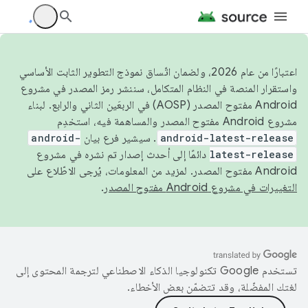
اعتبارًا من عام 2026، ولضمان اتّساق نموذج التطوير الثابت الأساسي
واستقرار المنصة في النظام المتكامل، سننشر رمز المصدر في مشروع
Android مفتوح المصدر (AOSP) في الربعَين الثاني والرابع. لبناء
مشروع Android مفتوح المصدر والمساهمة فيه، استخدِم
android-latest-release
. سيشير فرع بيان
android-
latest-release
دائمًا إلى أحدث إصدار تم نشره في مشروع
Android مفتوح المصدر. لمزيد من المعلومات، يُرجى الاطّلاع على
التغييرات في مشروع Android مفتوح المصدر
.
تستخدم Google تكنولوجيا الذكاء الاصطناعي لترجمة المحتوى إلى
لغتك المفضّلة، وقد تتضمّن بعض الأخطاء.