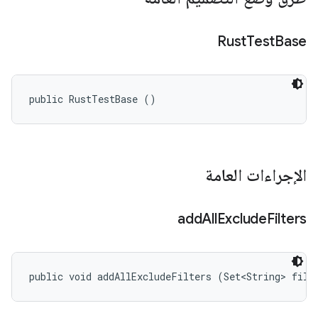
Rust
Test
Base
public RustTestBase ()
الإجراءات العامة
add
All
Exclude
Filters
public void addAllExcludeFilters (Set<String> filt