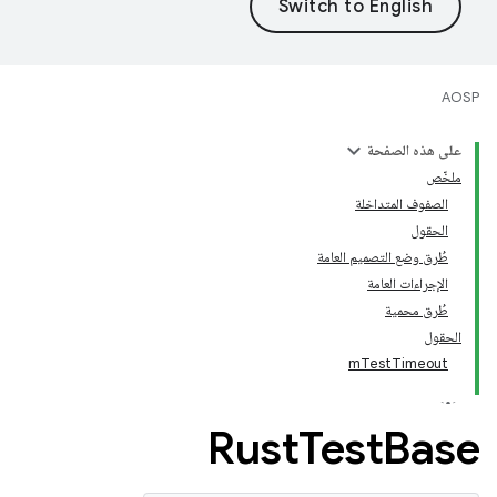
AOSP
على هذه الصفحة
ملخّص
الصفوف المتداخلة
الحقول
طُرق وضع التصميم العامة
الإجراءات العامة
طُرق محمية
الحقول
mTestTimeout
Rust
Test
Base