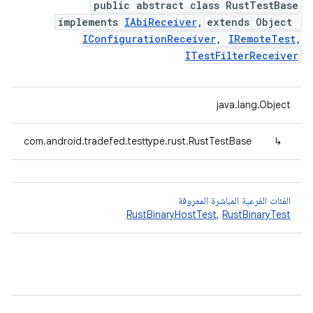
public abstract class RustTestBase
implements
IAbiReceiver
,
extends Object
IConfigurationReceiver
,
IRemoteTest
,
ITestFilterReceiver
java.lang.Object
com.android.tradefed.testtype.rust.RustTestBase
↳
الفئات الفرعية المباشرة المعروفة
RustBinaryHostTest
,
RustBinaryTest