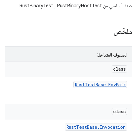
صنف أساسي من RustBinaryHostTest وRustBinaryTest
ملخّص
الصفوف المتداخلة
class
Rust
Test
Base
.
Env
Pair
class
Rust
Test
Base
.
Invocation