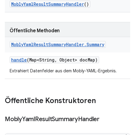
Mobly
Yaml
Result
Summary
Handler
()
Öffentliche Methoden
Mobly
Yaml
Result
Summary
Handler
.
Summary
handle
(Map<String
,
Object> doc
Map)
Extrahiert Datenfelder aus dem Mobly-YAML-Ergebnis.
Öffentliche Konstruktoren
Mobly
Yaml
Result
Summary
Handler