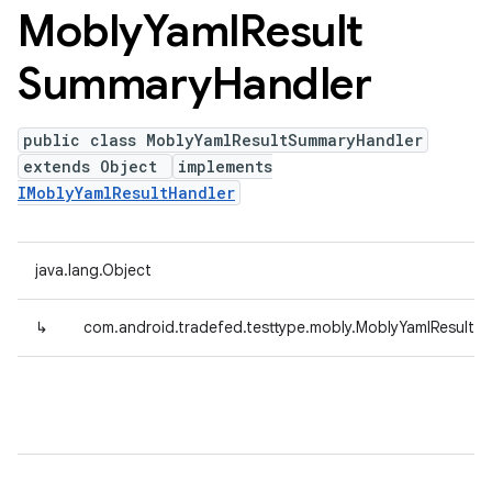
Mobly
Yaml
Result
Summary
Handler
public class MoblyYamlResultSummaryHandler
extends Object
implements
IMoblyYamlResultHandler
java.lang.Object
↳
com.android.tradefed.testtype.mobly.MoblyYamlResultS