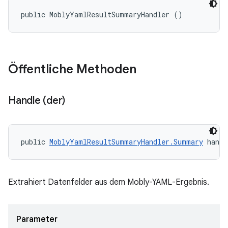
public MoblyYamlResultSummaryHandler ()
Öffentliche Methoden
Handle (der)
public 
MoblyYamlResultSummaryHandler.Summary
 handl
Extrahiert Datenfelder aus dem Mobly-YAML-Ergebnis.
Parameter