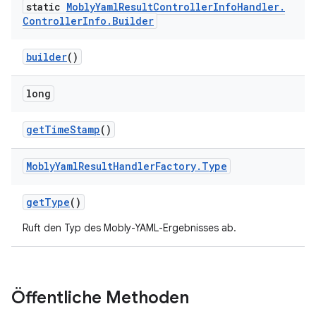
static
Mobly
Yaml
Result
Controller
Info
Handler
.
Controller
Info
.
Builder
builder
()
long
get
Time
Stamp
()
Mobly
Yaml
Result
Handler
Factory
.
Type
get
Type
()
Ruft den Typ des Mobly-YAML-Ergebnisses ab.
Öffentliche Methoden