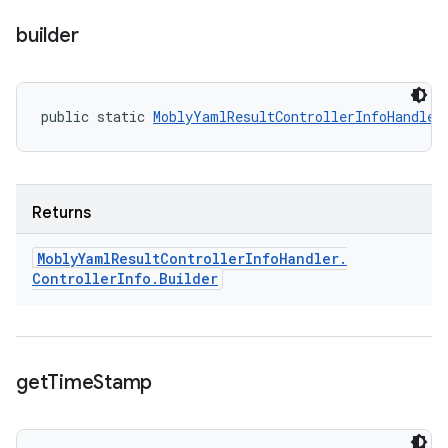
builder
public static 
MoblyYamlResultControllerInfoHandler
Returns
Mobly
Yaml
Result
Controller
Info
Handler
.
Controller
Info
.
Builder
get
Time
Stamp