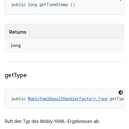
public long getTimeStamp ()
Returns
long
get
Type
public 
MoblyYamlResultHandlerFactory.Type
 getType 
Ruft den Typ des Mobly-YAML-Ergebnisses ab.