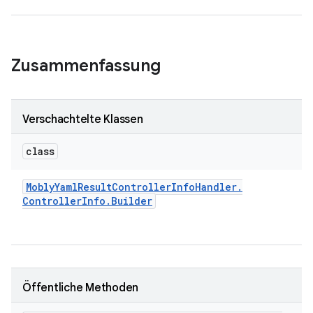
Zusammenfassung
Verschachtelte Klassen
class
Mobly
Yaml
Result
Controller
Info
Handler
.
Controller
Info
.
Builder
Öffentliche Methoden