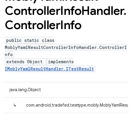
Controller
Info
Handler
.
Controller
Info
public static class
MoblyYamlResultControllerInfoHandler.ControllerI
nfo
extends Object
implements
IMoblyYamlResultHandler.ITestResult
java.lang.Object
↳
com.android.tradefed.testtype.mobly.MoblyYamlResultC