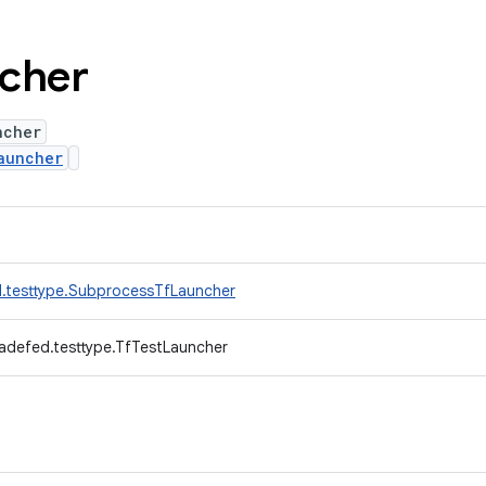
cher
ncher
auncher
d.testtype.SubprocessTfLauncher
adefed.testtype.TfTestLauncher