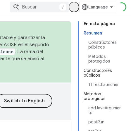
/
En esta página
Resumen
table y garantizar la
Constructores
 el AOSP en el segundo
públicos
elease
. La rama del
Métodos
ente que se envió al
protegidos
Constructores
públicos
TfTestLauncher
Métodos
protegidos
addJavaArgumen
ts
postRun