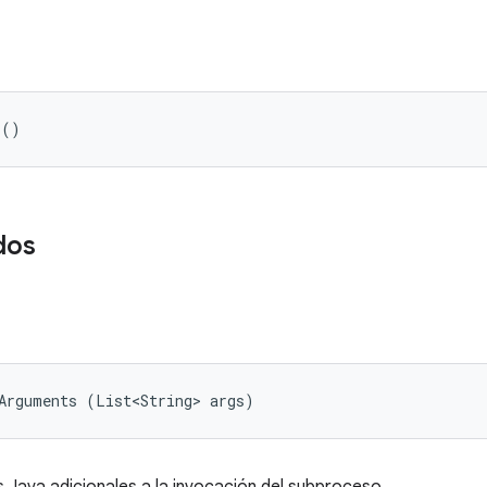
 ()
dos
Arguments (List<String> args)