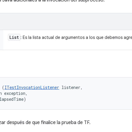
Java adicionales a la invocación del subproceso.
List
: Es la lista actual de argumentos a los que debemos agre
 (
ITestInvocationListener
 listener, 

n exception, 

lapsedTime)
ar después de que finalice la prueba de TF.