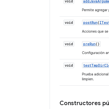
void
add
Java
Argum
Permite agregar 
void
post
Run
(
ITes
Acciones que se 
void
pre
Run
()
Configuración an
void
test
Tmp
Dir
Cl
Prueba adicional
limpien.
Constructores pú