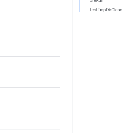
preRun
testTmpDirClean