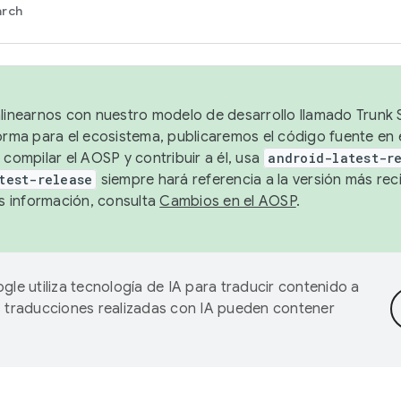
arch
alinearnos con nuestro modelo de desarrollo llamado Trunk S
forma para el ecosistema, publicaremos el código fuente en
 compilar el AOSP y contribuir a él, usa
android-latest-r
test-release
siempre hará referencia a la versión más reci
 información, consulta
Cambios en el AOSP
.
gle utiliza tecnología de IA para traducir contenido a
as traducciones realizadas con IA pueden contener