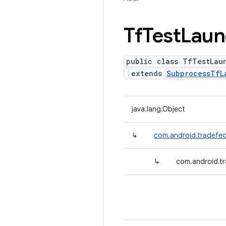
Tf
Test
Laun
public class TfTestLau
extends
SubprocessTfL
java.lang.Object
↳
com.android.tradefe
↳
com.android.tr