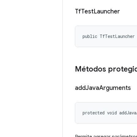
Tf
Test
Launcher
public TfTestLauncher
Métodos protegi
add
Java
Arguments
protected void addJava