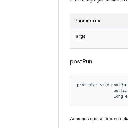
Permite agregar parámetros 
Parámetros
args
post
Run
protected void postRun
                boolea
                long e
Acciones que se deben realiz