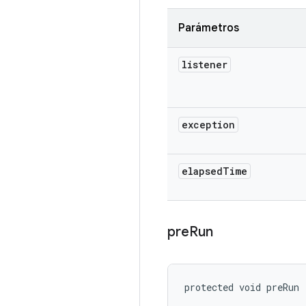
Parámetros
listener
exception
elapsed
Time
pre
Run
protected void preRun 