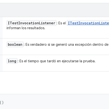
ITest
Invocation
Listener
ITest
Invocation
List
: Es el
informan los resultados.
boolean
: Es verdadero si se generó una excepción dentro de
long
: Es el tiempo que tardó en ejecutarse la prueba.
()