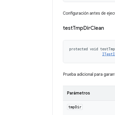
Configuración antes de ejec
test
Tmp
Dir
Clean
protected void testTmp
ITestI
Prueba adicional para garant
Parámetros
tmp
Dir