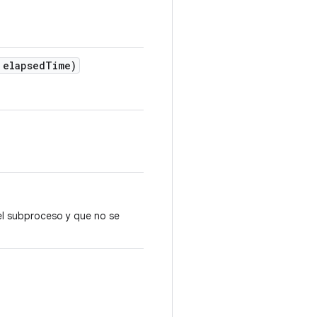
elapsed
Time)
el subproceso y que no se