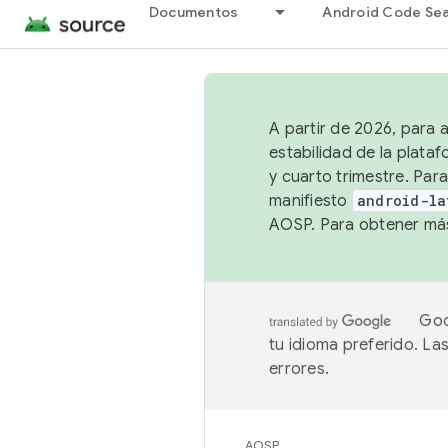
Documentos
Android Code Se
A partir de 2026, para 
estabilidad de la plata
y cuarto trimestre. Para
manifiesto
android-la
AOSP. Para obtener más
Goo
tu idioma preferido. L
errores.
AOSP