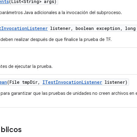
ents
(List<String> args)
parámetros Java adicionales a la invocación del subproceso.
t
Invocation
Listener
listener
,
boolean exception
,
long 
deben realizar después de que finalice la prueba de TF.
tes de ejecutar la prueba.
ean
(File tmp
Dir
,
ITest
Invocation
Listener
listener)
 para garantizar que las pruebas de unidades no creen archivos en 
blicos