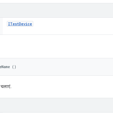
ITest
Device
leName ()
 चलाएं.