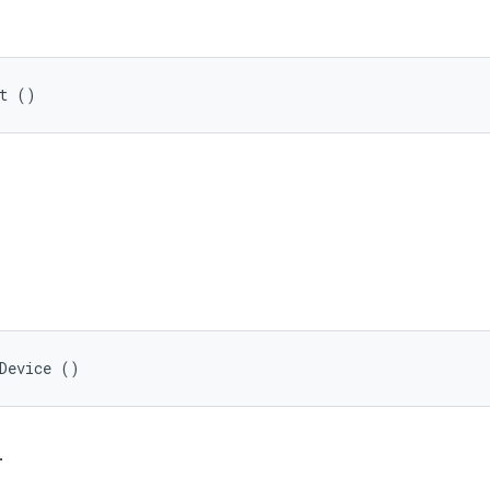
st ()
Device ()
.