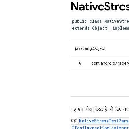
Native
Stre
public class NativeStre
extends Object
implem
java.lang.Object
↳
com.android.tradef
यह एक ऐसा टेस्ट है जो दिए गए ड
यह
NativeStressTestPars
ITestInvocationListener