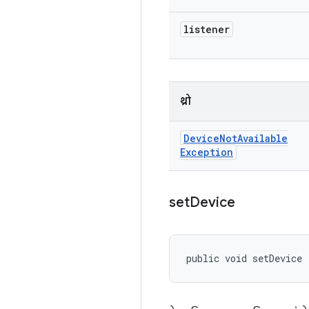
listener
थ्रो
Device
Not
Available
Exception
set
Device
public void setDevice 