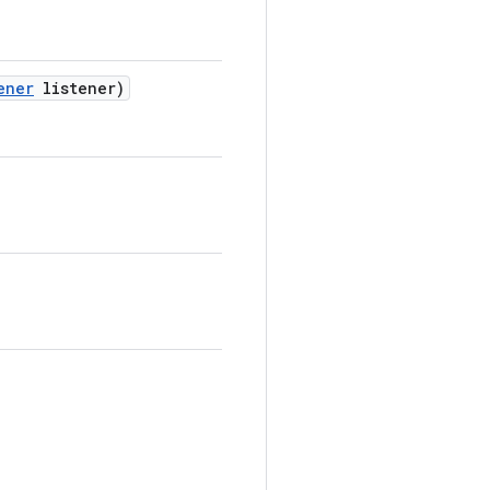
ener
listener)