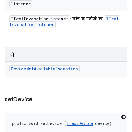
listener
ITest
Invocation
Listener
ITest
: जांच के नतीजों का
Invocation
Listener
थ्रो
Device
Not
Available
Exception
set
Device
public void setDevice (
ITestDevice
 device)