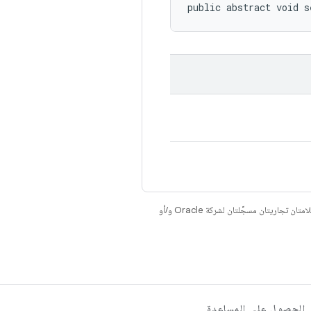
public abstract void s
. إنّ Java وOpenJDK هما علامتان تجاريتان مسجَّلتان لشركة Oracle و/أو
الحصول على المساعدة