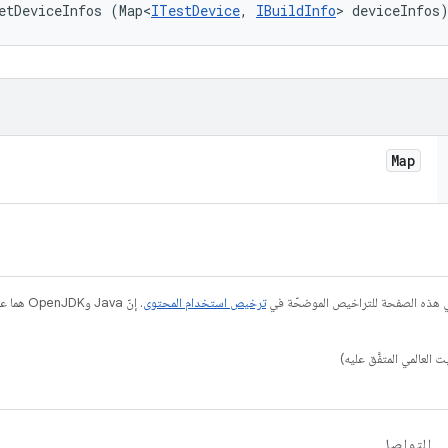
etDeviceInfos (Map<
ITestDevice
, 
IBuildInfo
> deviceInfos
Map
في هذه الصفحة للتراخيص الموضحّة في
ترخيص استخدام المحتوى
التواصل