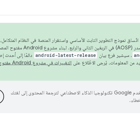
 عام 2026، ولضمان اتّساق نموذج التطوير الثابت الأساسي واستقرار المنصة في النظام المت
an
. سيشير فرع بيان
android-latest-release
دائمًا إلى أحدث إ
التغييرات في مشروع Android مفتوح المصدر
تستخدم Google تكنولوجيا الذكاء الاصطناعي لترجمة المحتوى إلى لغتك
خطاء.