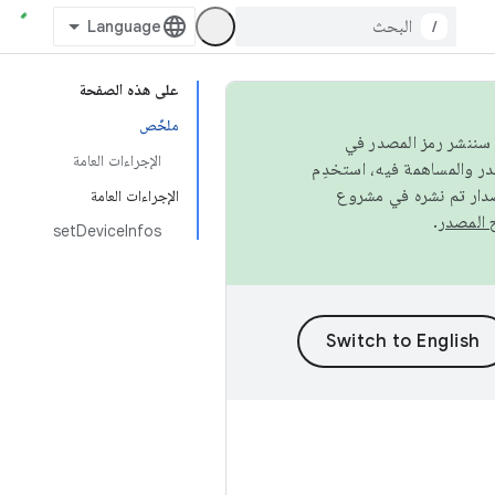
/
على هذه الصفحة
ملخّص
كامل، سننشر رمز المصدر في
الإجراءات العامة
صدار تم نشره في مشروع
الإجراءات العامة
.
setDeviceInfos