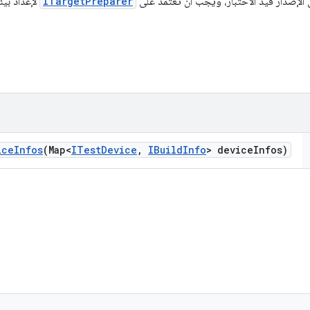
 الإصدار قيد الاختبار، ويجب أن تعتمد على
ITargetPreparer
لإعداد بيئة
ice
Infos
(Map<
ITest
Device
,
IBuild
Info
> device
Infos)