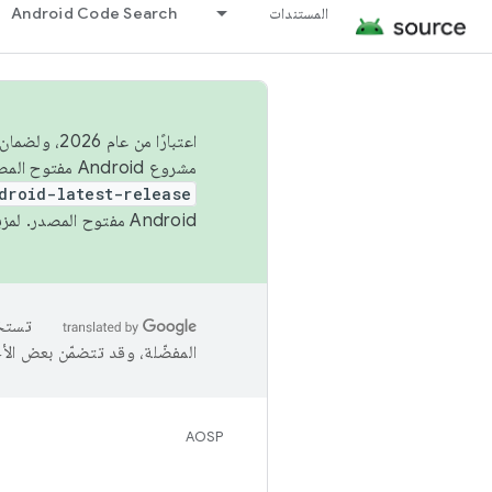
المستندات
Android Code Search
اعتبارًا من
مشروع Android مفتوح المصدر (AOSP) في الربعَين الثاني والرابع. لبناء مشروع Android مفتوح المصدر والمساهمة فيه، استخدِم
droid-latest-release
Android مفتوح المصدر. لمزيد من المعلومات، يُرجى الاطّلاع على
المفضّلة، وقد تتضمّن بعض الأ
AOSP