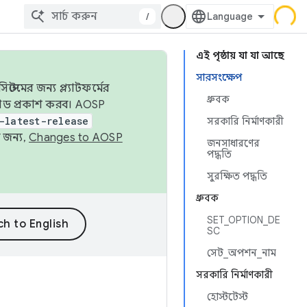
/
এই পৃষ্ঠায় যা যা আছে
সারসংক্ষেপ
েমের জন্য প্ল্যাটফর্মের
ধ্রুবক
 কোড প্রকাশ করব। AOSP
-latest-release
সরকারি নির্মাণকারী
 জন্য,
Changes to AOSP
জনসাধারণের
পদ্ধতি
সুরক্ষিত পদ্ধতি
ধ্রুবক
SET_OPTION_DE
SC
সেট_অপশন_নাম
সরকারি নির্মাণকারী
হোস্টটেস্ট