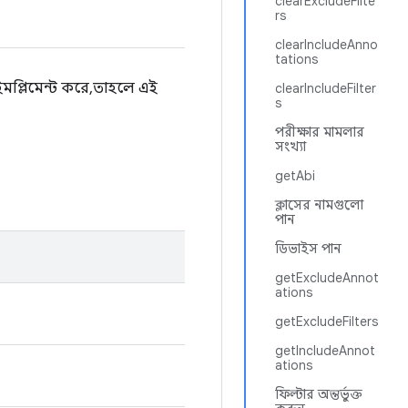
clearExcludeFilte
rs
clearIncludeAnno
tations
মপ্লিমেন্ট করে, তাহলে এই
clearIncludeFilter
s
পরীক্ষার মামলার
সংখ্যা
getAbi
ক্লাসের নামগুলো
পান
ডিভাইস পান
getExcludeAnnot
ations
getExcludeFilters
getIncludeAnnot
ations
ফিল্টার অন্তর্ভুক্ত