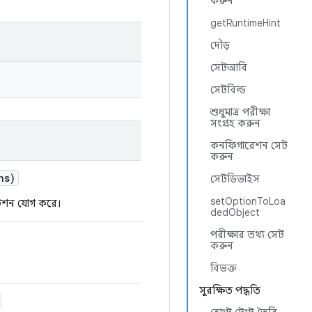
করুন
getRuntimeHint
দৌড়
সেটআবি
সেটবিল্ড
শুধুমাত্র পরীক্ষা
সংগ্রহ করুন
কনফিগারেশন সেট
করুন
ns)
সেটডিভাইস
setOptionToLoa
েশন যোগ করে।
dedObject
পরীক্ষার তথ্য সেট
করুন
বিভক্ত
সুরক্ষিত পদ্ধতি