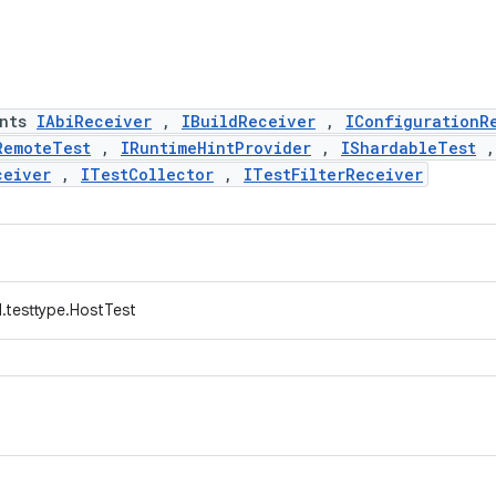
ents
IAbiReceiver
,
IBuildReceiver
,
IConfigurationR
RemoteTest
,
IRuntimeHintProvider
,
IShardableTest
,
ceiver
,
ITestCollector
,
ITestFilterReceiver
.testtype.HostTest