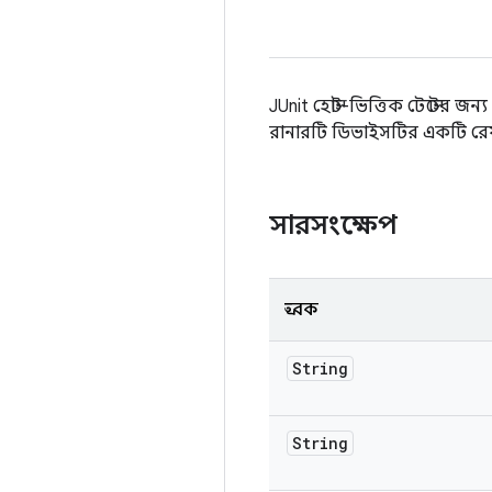
JUnit হোস্ট-ভিত্তিক টেস্টের জন
রানারটি ডিভাইসটির একটি রে
সারসংক্ষেপ
ধ্রুবক
String
String