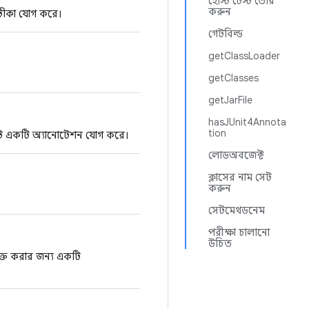
হোস্ট টেস্ট তৈরি
করুন
ীকা যোগ করে।
গেটবিল্ড
getClassLoader
getClasses
getJarFile
hasJUnit4Annota
tion
এটি একটি অ্যানোটেশন যোগ করে।
লোডঅবজেক্ট
ক্লাসের নাম সেট
করুন
সেটমেথডনেম
পরীক্ষা চালানো
উচিত
ুক্ত করার জন্য একটি