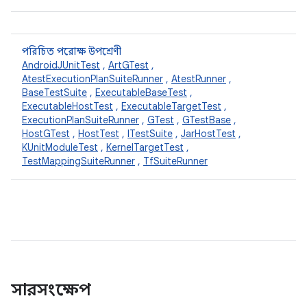
পরিচিত পরোক্ষ উপশ্রেণী
AndroidJUnitTest
,
ArtGTest
,
AtestExecutionPlanSuiteRunner
,
AtestRunner
,
BaseTestSuite
,
ExecutableBaseTest
,
ExecutableHostTest
,
ExecutableTargetTest
,
ExecutionPlanSuiteRunner
,
GTest
,
GTestBase
,
HostGTest
,
HostTest
,
ITestSuite
,
JarHostTest
,
KUnitModuleTest
,
KernelTargetTest
,
TestMappingSuiteRunner
,
TfSuiteRunner
সারসংক্ষেপ