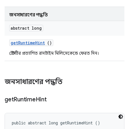
জনসাধারণের পদ্ধতি
abstract long
get
Runtime
Hint
()
টেস্টটির প্রত্যাশিত রানটাইম মিলিসেকেন্ডে ফেরত দিন।
জনসাধারণের পদ্ধতি
get
Runtime
Hint
public abstract long getRuntimeHint ()