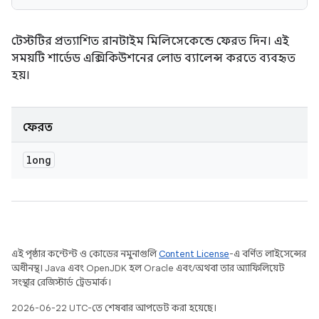
টেস্টটির প্রত্যাশিত রানটাইম মিলিসেকেন্ডে ফেরত দিন। এই
সময়টি শার্ডেড এক্সিকিউশনের লোড ব্যালেন্স করতে ব্যবহৃত
হয়।
ফেরত
long
এই পৃষ্ঠার কন্টেন্ট ও কোডের নমুনাগুলি
Content License
-এ বর্ণিত লাইসেন্সের
অধীনস্থ। Java এবং OpenJDK হল Oracle এবং/অথবা তার অ্যাফিলিয়েট
সংস্থার রেজিস্টার্ড ট্রেডমার্ক।
2026-06-22 UTC-তে শেষবার আপডেট করা হয়েছে।