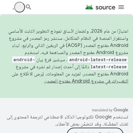
اعتبارًا من عام 2026، ولضمان اتّساق نموذج التطوير الثابت الأساسي
واستقرار المنصة في النظام المتكامل، سننشر رمز المصدر في مشروع
Android مفتوح المصدر (AOSP) في الربعَين الثاني والرابع. لبناء
مشروع Android مفتوح المصدر والمساهمة فيه، استخدِم
android-latest-release
. سيشير فرع بيان
android-
latest-release
دائمًا إلى أحدث إصدار تم نشره في مشروع
Android مفتوح المصدر. لمزيد من المعلومات، يُرجى الاطّلاع على
التغييرات في مشروع Android مفتوح المصدر
.
تستخدم Google تكنولوجيا الذكاء الاصطناعي لترجمة المحتوى إلى
لغتك المفضّلة، وقد تتضمّن بعض الأخطاء.