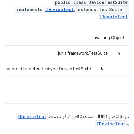
public class DeviceTestSuite
implements
IDeviceTest
,
extends TestSuite
IRemoteTest
java.lang.Object
junit.framework.TestSuite
↳
om.android.tradefed.testtype.DeviceTestSuite
↳
حزمة اختبار JUnit المساعِدة التي توفّر خدمات
IRemoteTest
و
IDeviceTest