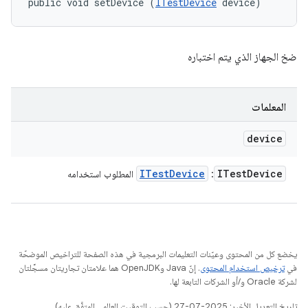
public void setDevice (
ITestDevice
 device)
ضخ الجهاز الذي يتم اختباره
المعلمات
device
ITest
Device
ITest
Device
:
المطلوب استخدامه
يخضع كل من المحتوى وعيّنات التعليمات البرمجية في هذه الصفحة للتراخيص الموضحّة
في
ترخيص استخدام المحتوى
. إنّ Java وOpenJDK هما علامتان تجاريتان مسجَّلتان
لشركة Oracle و/أو الشركات التابعة لها.
تاريخ التعديل الأخير: 2025-07-27 (حسب التوقيت العالمي المتفَّق عليه)