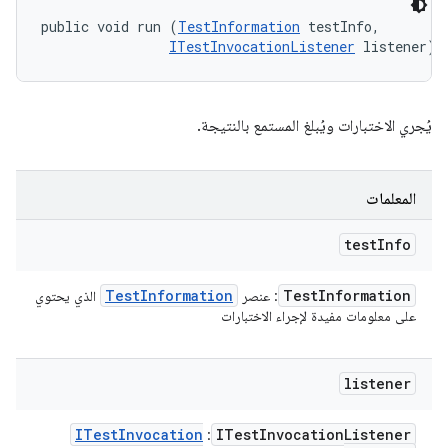
public void run (
TestInformation
 testInfo, 

ITestInvocationListener
 listener)
يُجري الاختبارات ويُبلغ المستمع بالنتيجة.
المعلمات
test
Info
Test
Information
Test
Information
: عنصر
الذي يحتوي
على معلومات مفيدة لإجراء الاختبارات
listener
ITest
Invocation
ITest
Invocation
Listener
: