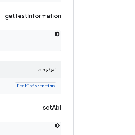
get
Test
Information
المرتجعات
Test
Information
set
Abi