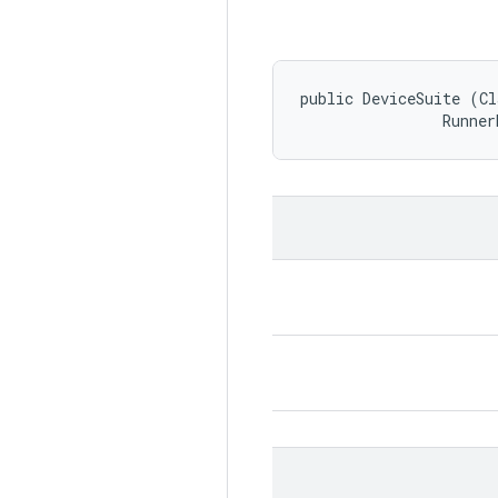
public DeviceSuite (Cl
                Runner