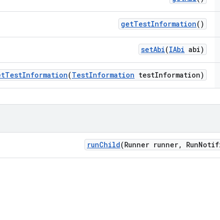
get
Test
Information
()
set
Abi
(
IAbi
abi)
et
Test
Information
(
Test
Information
test
Information)
run
Child
(Runner runner
,
Run
Notif