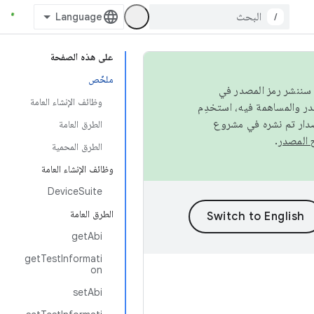
/
على هذه الصفحة
ملخّص
كامل، سننشر رمز المصدر في
وظائف الإنشاء العامة
صدار تم نشره في مشروع
الطرق العامة
.
الطرق المحمية
وظائف الإنشاء العامة
DeviceSuite
الطرق العامة
getAbi
getTestInformati
on
setAbi