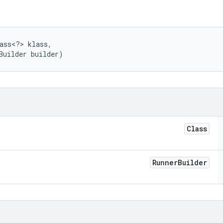
ass<?> klass, 

Builder builder)
Class
Runner
Builder