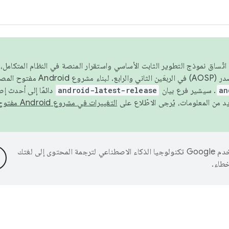
 عام 2026، ولضمان اتّساق نموذج التطوير الثابت الأساسي واستقرار المنصة في النظام المت
an
. سيشير فرع بيان
android-latest-release
دائمًا إلى أحدث إ
التغييرات في مشروع Android مفتوح المصدر
تستخدم Google تكنولوجيا الذكاء الاصطناعي لترجمة المحتوى إلى لغتك
خطاء.