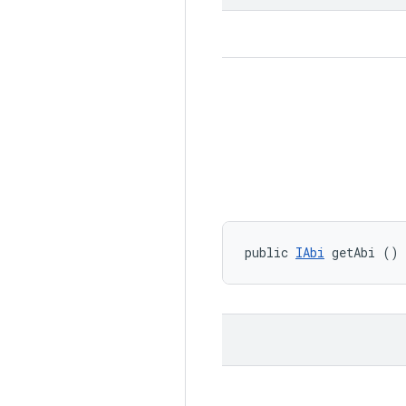
public 
IAbi
 getAbi ()