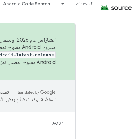
المستندات
Android Code Search
اعتبارًا من
مشروع Android مفتوح المصدر (AOSP) في الربعَين الثاني والرابع. لبناء مشروع Android مفتوح المصدر والمساهمة فيه، استخدِم
droid-latest-release
Android مفتوح المصدر. لمزيد من المعلومات، يُرجى الاطّلاع على
المفضّلة، وقد تتضمّن بعض الأ
AOSP