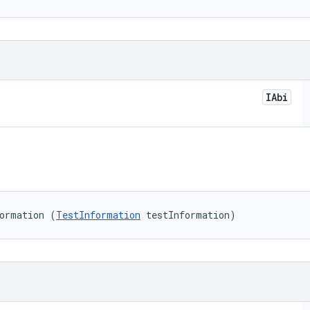
IAbi
formation (
TestInformation
 testInformation)