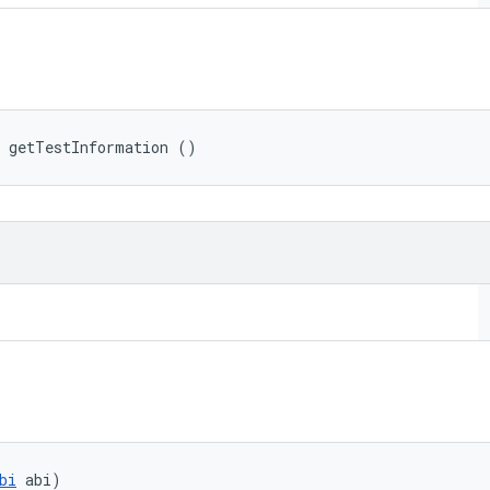
 getTestInformation ()
bi
 abi)