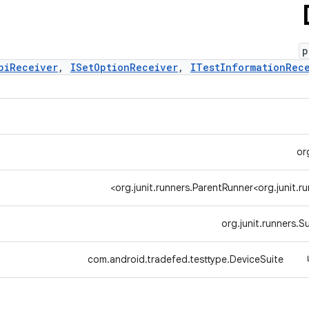
p
biReceiver
,
ISetOptionReceiver
,
ITestInformationRec
or
org.junit.runners.ParentRunner<org.junit.ru
org.junit.runners.Su
com.android.tradefed.testtype.DeviceSuite