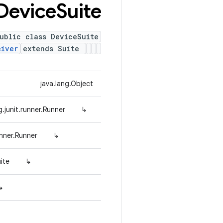
Device
Suite
ublic class DeviceSuite
eiver
extends Suite
java.lang.Object
g.junit.runner.Runner
↳
nner.Runner>
↳
ite
↳
↳