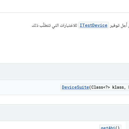
أجل توفير
ITestDevice
للاختبارات التي تتطلّب ذلك
Device
Suite
(Class<?> klass
,
R
get
Abi
()