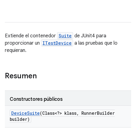
Extiende el contenedor
Suite
de JUnit4 para
proporcionar un
ITestDevice
a las pruebas que lo
requieran.
Resumen
Constructores públicos
Device
Suite
(Class<?> klass
,
Runner
Builder
builder)