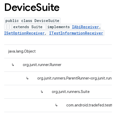
Device
Suite
public class DeviceSuite
extends Suite
implements
IAbiReceiver
,
ISetOptionReceiver
,
ITestInformationReceiver
java.lang.Object
↳
org.junit.runner.Runner
↳
org.junit.runners.ParentRunner<org.junit.runne
↳
org.junit.runners.Suite
↳
com.android.tradefed.testty