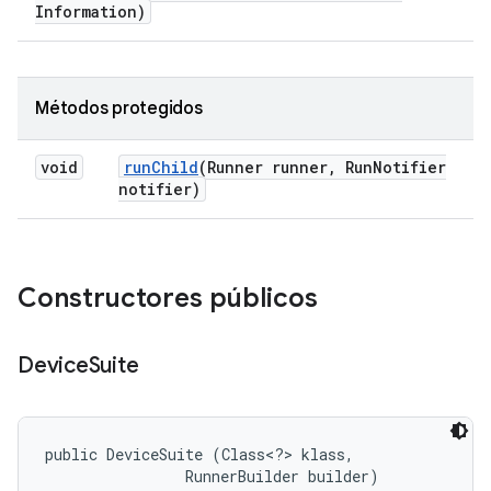
Information)
Métodos protegidos
void
run
Child
(Runner runner
,
Run
Notifier
notifier)
Constructores públicos
Device
Suite
public DeviceSuite (Class<?> klass, 

                RunnerBuilder builder)