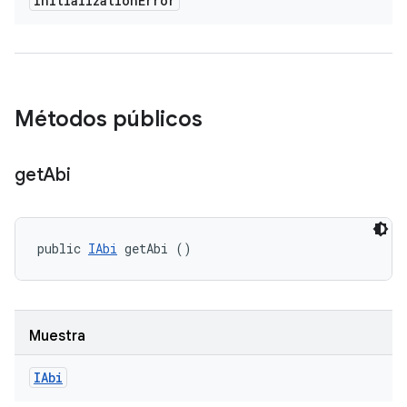
Initialization
Error
Métodos públicos
get
Abi
public 
IAbi
 getAbi ()
Muestra
IAbi