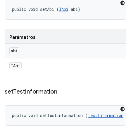
public void setAbi (
IAbi
 abi)
Parámetros
abi
IAbi
set
Test
Information
public void setTestInformation (
TestInformation
 te