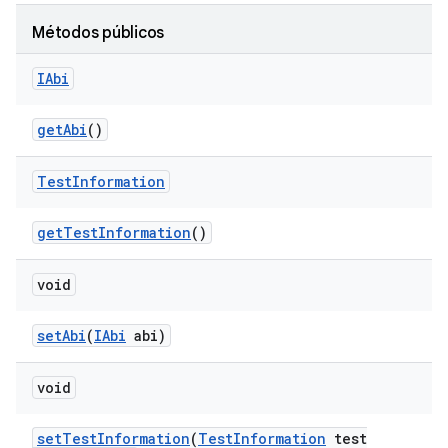
Métodos públicos
IAbi
get
Abi
()
Test
Information
get
Test
Information
()
void
set
Abi
(
IAbi
abi)
void
set
Test
Information
(
Test
Information
test