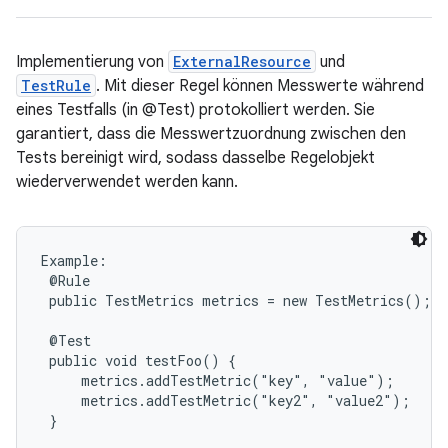
Implementierung von
ExternalResource
und
TestRule
. Mit dieser Regel können Messwerte während
eines Testfalls (in @Test) protokolliert werden. Sie
garantiert, dass die Messwertzuordnung zwischen den
Tests bereinigt wird, sodass dasselbe Regelobjekt
wiederverwendet werden kann.
Example:

 @Rule

 public TestMetrics metrics = new TestMetrics();

 @Test

 public void testFoo() {

     metrics.addTestMetric("key", "value");

     metrics.addTestMetric("key2", "value2");

 }
