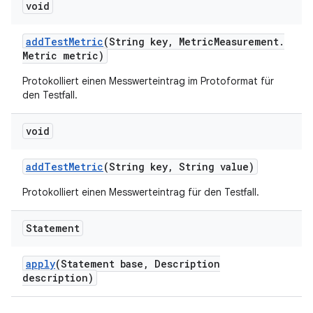
void
add
Test
Metric
(String key
,
Metric
Measurement
.
Metric metric)
Protokolliert einen Messwerteintrag im Protoformat für
den Testfall.
void
add
Test
Metric
(String key
,
String value)
Protokolliert einen Messwerteintrag für den Testfall.
Statement
apply
(Statement base
,
Description
description)