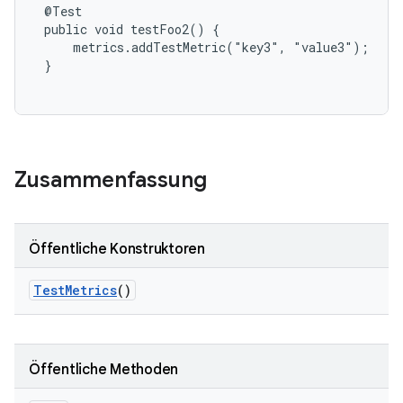
 @Test

 public void testFoo2() {

     metrics.addTestMetric("key3", "value3");

 }

Zusammenfassung
Öffentliche Konstruktoren
Test
Metrics
()
Öffentliche Methoden