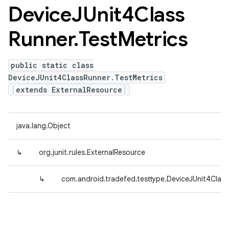
Device
JUnit4Class
Runner
.
Test
Metrics
public static class
DeviceJUnit4ClassRunner.TestMetrics
extends ExternalResource
java.lang.Object
↳
org.junit.rules.ExternalResource
↳
com.android.tradefed.testtype.DeviceJUnit4Class