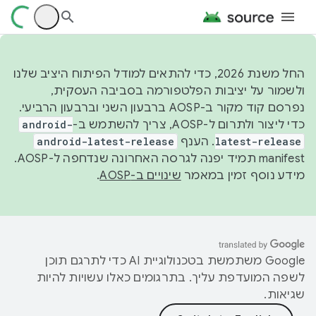
החל משנת 2026, כדי להתאים למודל הפיתוח היציב שלנו
ולשמור על יציבות הפלטפורמה בסביבה העסקית,
נפרסם קוד מקור ב-AOSP ברבעון השני וברבעון הרביעי.
כדי ליצור ולתרום ל-AOSP, צריך להשתמש ב-
android-
latest-release
. הענף
android-latest-release
manifest תמיד יפנה לגרסה האחרונה שנדחפה ל-AOSP.
מידע נוסף זמין במאמר
שינויים ב-AOSP
.
‫Google משתמשת בטכנולוגיית AI כדי לתרגם תוכן
לשפה המועדפת עליך. בתרגומים כאלו עשויות להיות
שגיאות.