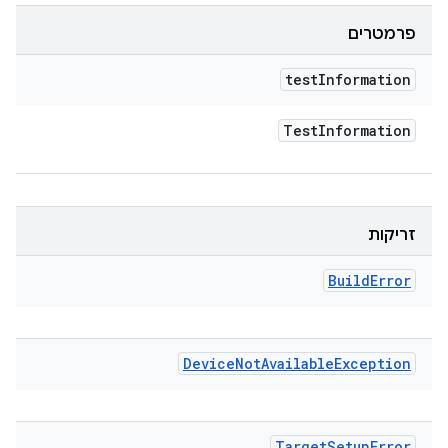
פרמטרים
test
Information
Test
Information
זריקות
Build
Error
Device
Not
Available
Exception
Target
Setup
Error