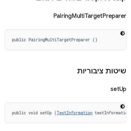
Pairing
Multi
Target
Preparer
public PairingMultiTargetPreparer ()
שיטות ציבוריות
set
Up
public void setUp (
TestInformation
 testInformation