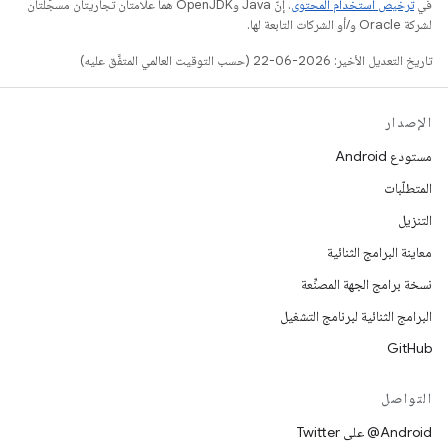
في
ترخيص استخدام المحتوى
. إنّ Java وOpenJDK هما علامتان تجاريتان مسجَّلتان
لشركة Oracle و/أو الشركات التابعة لها.
تاريخ التعديل الأخير: 2026-06-22 (حسب التوقيت العالمي المتفَّق عليه)
الإصدار
مستودع Android
المتطلّبات
التنزيل
معاينة البرامج الثنائية
نسخة برامج الجهة المصنِّعة
البرامج الثنائية لبرنامج التشغيل
GitHub
التواصل
‎@Android على Twitter