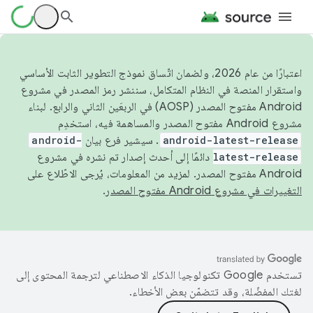
اعتبارًا من عام 2026، ولضمان اتّساق نموذج التطوير الثابت الأساسي
واستقرار المنصة في النظام المتكامل، سننشر رمز المصدر في مشروع
Android مفتوح المصدر (AOSP) في الربعَين الثاني والرابع. لبناء
مشروع Android مفتوح المصدر والمساهمة فيه، استخدِم
android-latest-release
. سيشير فرع بيان
android-
latest-release
دائمًا إلى أحدث إصدار تم نشره في مشروع
Android مفتوح المصدر. لمزيد من المعلومات، يُرجى الاطّلاع على
التغييرات في مشروع Android مفتوح المصدر
.
تستخدم Google تكنولوجيا الذكاء الاصطناعي لترجمة المحتوى إلى
لغتك المفضّلة، وقد تتضمّن بعض الأخطاء.