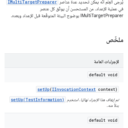
يُرجى العِلم أنّه يمكن تحديد عدة عناصر
IMultiTargetPreparer
في عملية الإعداد. من المستحسن أن يوثّق كل عنصر
IMultiTargetPreparer بوضوح البيئة المتوقّعة قبل الإعداد وبعده.
ملخّص
الإجراءات العامة
default void
set
Up
(
IInvocation
Context
context)
setUp(TestInformation)
تم إيقاف هذا الإجراء نهائيًا. استخدِم
بدلاً منه.
default void