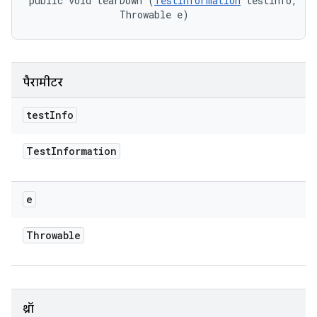
public void tearDown (
TestInformation
 testInfo, 

                Throwable e)
पैरामीटर
test
Info
Test
Information
e
Throwable
थ्रॉ