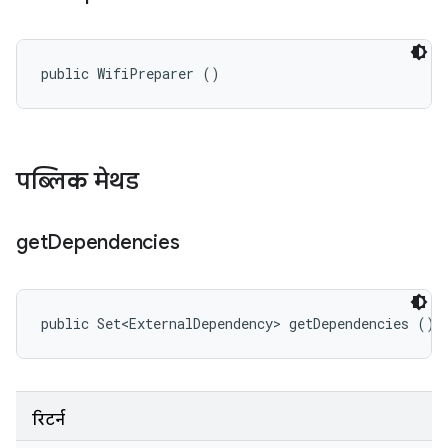
public WifiPreparer ()
पब्लिक मेथड
get
Dependencies
public Set<ExternalDependency> getDependencies ()
रिटर्न