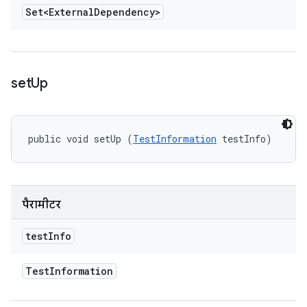
Set<External
Dependency>
set
Up
public void setUp (
TestInformation
 testInfo)
पैरामीटर
test
Info
Test
Information