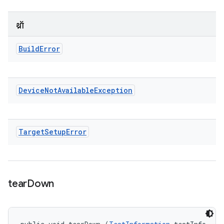
थ्रॉ
Build
Error
Device
Not
Available
Exception
Target
Setup
Error
tear
Down