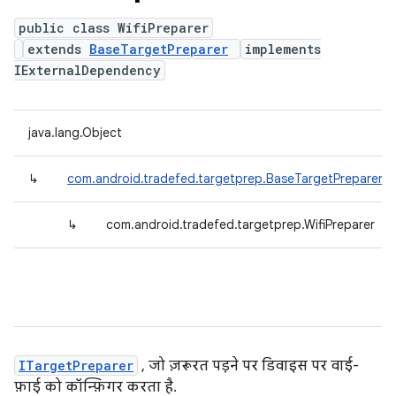
public class WifiPreparer
extends
BaseTargetPreparer
implements
IExternalDependency
java.lang.Object
↳
com.android.tradefed.targetprep.BaseTargetPreparer
↳
com.android.tradefed.targetprep.WifiPreparer
ITargetPreparer
, जो ज़रूरत पड़ने पर डिवाइस पर वाई-
फ़ाई को कॉन्फ़िगर करता है.