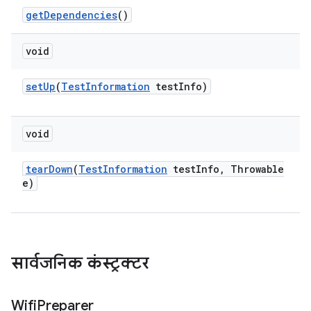
get
Dependencies
()
void
set
Up
(
Test
Information
test
Info)
void
tear
Down
(
Test
Information
test
Info
,
Throwable
e)
सार्वजनिक कंस्ट्रक्टर
Wifi
Preparer